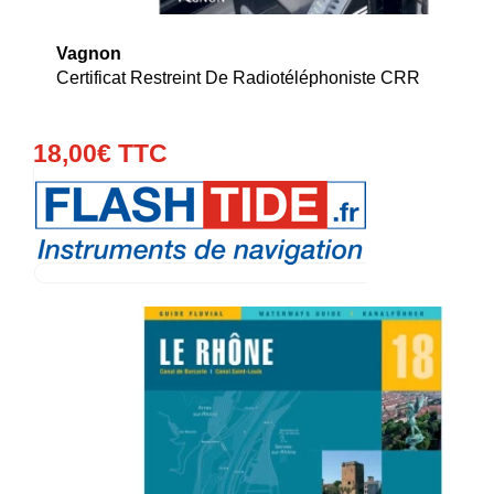
Vagnon
Certificat Restreint De Radiotéléphoniste CRR
18
,
00
€
TTC