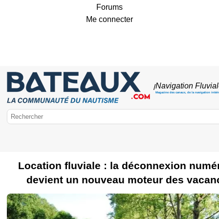
Forums
Me connecter
Navigation Fluvia
/
Magazine des canaux, de la navigation intér
Location fluviale : la déconnexion numé
Bateaux.com
devient un nouveau moteur des vacan
Navigation fluviale
Destination fluviale
Culture fluviale
Ecluse
V
fluviale