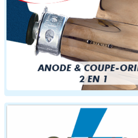
Pour les gestionnaires de voies navigables comme pour l
Avec près de 120 000 passagers transportés chaque anné
Cette lenteur assumée constitue l'un des principaux att
Une navigation accessible sans permis qui élarg
L'un des moteurs du développement de la location fluv
Avant le départ, les loueurs assurent une prise en mai
Cette simplicité attire plusieurs profils : familles, c
Le réseau français constitue un atout supplémentaire 
Le bateau fluvial comme outil de découverte des