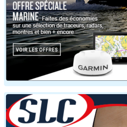
Avant le départ, les loueurs assurent une prise en mai
Cette simplicité attire plusieurs profils : familles, c
Le réseau français constitue un atout supplémentaire 
Au-delà de la navigation elle-même, le tourisme fluvial
Cette immersion favorise la fréquentation des commerce
Pour les collectivités riveraines, cette clientèle itin
La location fluviale ne se limite plus aux croisières 
Le coût constitue également un facteur d'attractivité. 
Cette modularité contribue à démocratiser un mode d
Le développement du tourisme fluvial s'accompagne éga
Les infrastructures évoluent progressivement. Environ 1