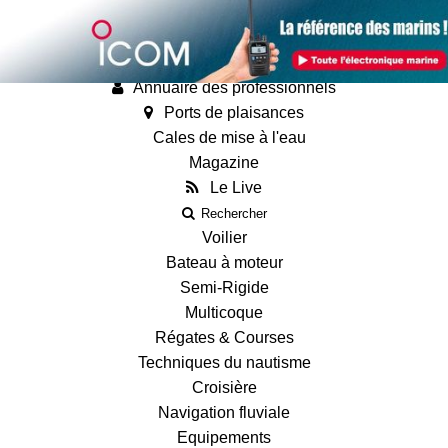
Annonces
Guides
Fiches techniques des bateaux
Annuaire des professionnels
Ports de plaisances
Cales de mise à l'eau
Magazine
Le Live
Rechercher
Voilier
Bateau à moteur
Semi-Rigide
Multicoque
Régates & Courses
Techniques du nautisme
Croisière
Navigation fluviale
Equipements