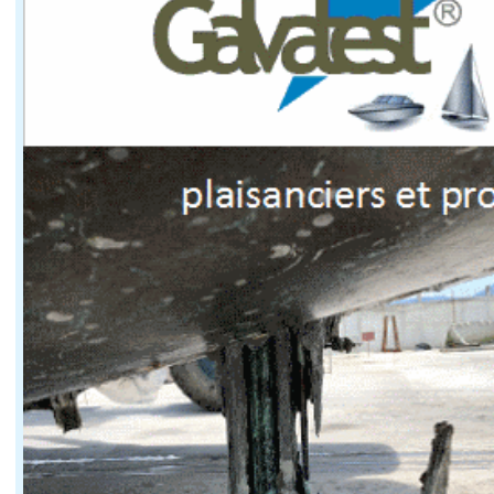
Au-delà de la navigation elle-même, le tourisme fluvial
Cette immersion favorise la fréquentation des commerce
Pour les collectivités riveraines, cette clientèle itin
Une formule adaptée aux courts séjours comme
La location fluviale ne se limite plus aux croisières 
Le coût constitue également un facteur d'attractivité. 
Cette modularité contribue à démocratiser un mode d
Quels enjeux environnementaux pour la navigat
Le développement du tourisme fluvial s'accompagne éga
Les infrastructures évoluent progressivement. Environ 1