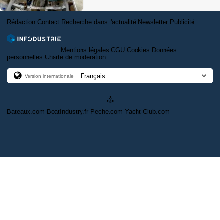
Rédaction
Contact
Recherche dans l'actualité
Newsletter
Publicité
Mentions légales
CGU
Cookies
Données
personnelles
Charte de modération
Version internationale
Bateaux.com
BoatIndustry.fr
Peche.com
Yacht-Club.com