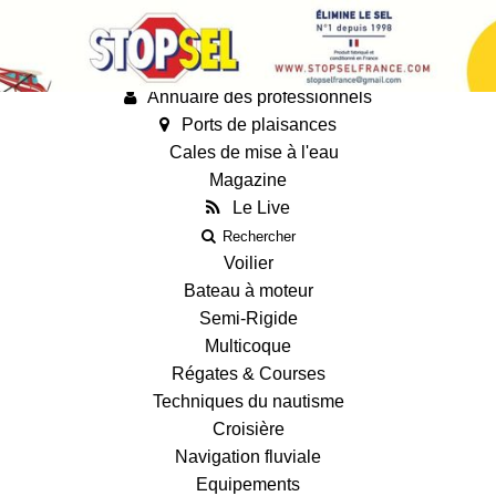
Annonces
Guides
Fiches techniques des bateaux
Annuaire des professionnels
Ports de plaisances
Cales de mise à l'eau
Magazine
Le Live
Rechercher
Voilier
Bateau à moteur
Semi-Rigide
Multicoque
Régates & Courses
Techniques du nautisme
Croisière
Navigation fluviale
Equipements