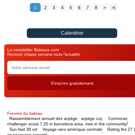
1
2
3
4
5
6
7
8
>
>|
Calendrier
La newsletter Bateaux.com
Recevez chaque semaine toute l'actualité
Forums du bateau
Rassemblement annuel des arpège : arpège cup
Cormoran
challenger scout 7,20 in barcelona area. new in the community!
Sun fast 30 od
Voyage vers amérique centrale
Rating firs 27 
ex seascape assagit)