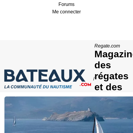
Forums
Me connecter
Regate
.com
Magazin
des
régates
/
et des
courses
au large