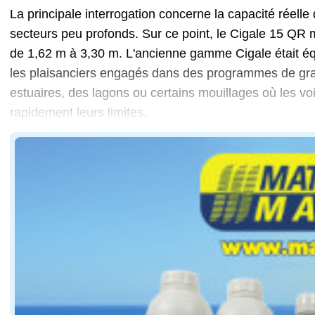
La principale interrogation concerne la capacité réelle
secteurs peu profonds. Sur ce point, le Cigale 15 QR mis
de 1,62 m à 3,30 m. L'ancienne gamme Cigale était équ
les plaisanciers engagés dans des programmes de grand
estuaires, des lagons ou certains mouillages où les vo
rapidement leurs limites.
Une fois la quille descendue, le bateau retrouve un pl
La seconde problématique concerne les performances so
Le gréement traduit également cette recherche d'effica
Le troisième sujet touche à la construction. L'alumini
Pour les plaisanciers qui prévoient des navigations lo
Le défi consiste alors à maintenir un équilibre entre 