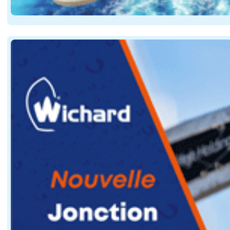
Pour les plaisanciers qui prévoient des navigations lo
Le défi consiste alors à maintenir un équilibre entre 
Habitabilité et autonomie : un bateau conçu pou
Le grand voyage ne se résume pas à la vitesse. La qua
Le chantier évoque également un travail sur la luminos
Un programme polyvalent entre croisière, loca
La première unité en construction présente une particu
La présentation officielle du Cigale 15 QR est annonc