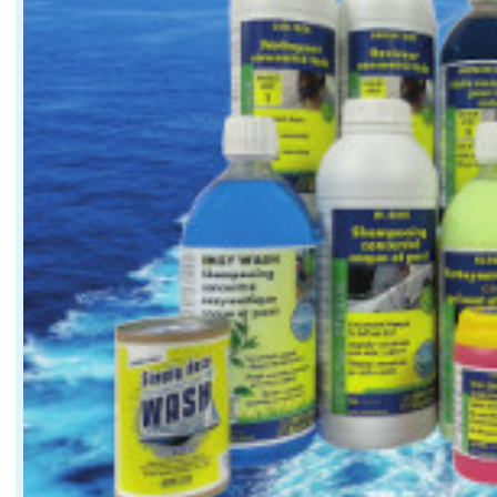
Le grand voyage ne se résume pas à la vitesse. La qua
Le chantier évoque également un travail sur la luminos
La première unité en construction présente une particu
La présentation officielle du Cigale 15 QR est annonc
Une carène pensée pour conserver de la vitess
La seconde problématique concerne les performances so
Le gréement traduit également cette recherche d'effica
L'aluminium reste t il compatible avec la reche
Le troisième sujet touche à la construction. L'alumini