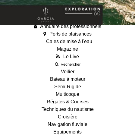
Annonces
Guides
Fiches techniques des bateaux
Annuaire des professionnels
Ports de plaisances
Cales de mise à l'eau
Magazine
Le Live
Rechercher
Voilier
Bateau à moteur
Semi-Rigide
Multicoque
Régates & Courses
Techniques du nautisme
Croisière
Navigation fluviale
Equipements