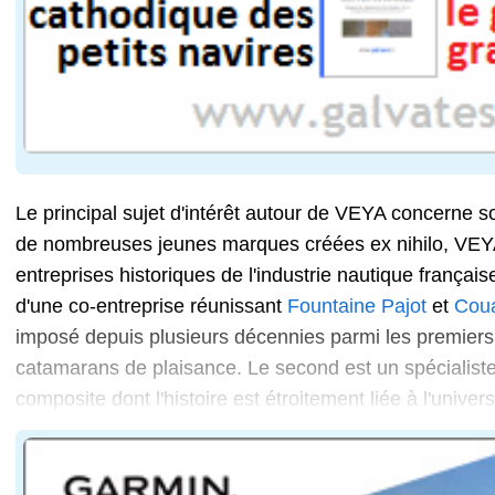
Le principal sujet d'intérêt autour de VEYA concerne s
de nombreuses jeunes marques créées ex nihilo, VEY
entreprises historiques de l'industrie nautique françai
d'une co-entreprise réunissant
Fountaine Pajot
et
Cou
imposé depuis plusieurs décennies parmi les premier
catamarans de plaisance. Le second est un spécialiste
composite dont l'histoire est étroitement liée à l'unive
Cette organisation permet à VEYA de disposer de sa p