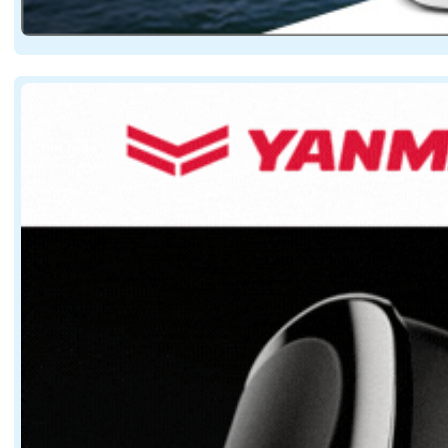
Lancer un nouveau modèle de 53 pieds en 2026 n'a rie
Pour exister dans cet environnement, un nouveau venu do
Une plateforme conçue pour privilégier la vie à
Avec 16,50 mètres de longueur hors tout pour près de 
Le carré réunit un salon et une cuisine de grandes di
Une autonomie pensée pour la croisière côtière
L'autre enjeu majeur concerne le programme de navigati
Sur le papier, ces caractéristiques orientent clairemen