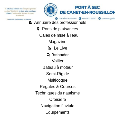
Annonces
Guides
Fiches techniques des bateaux
Annuaire des professionnels
Ports de plaisances
Cales de mise à l'eau
Magazine
Le Live
Rechercher
Voilier
Bateau à moteur
Semi-Rigide
Multicoque
Régates & Courses
Techniques du nautisme
Croisière
Navigation fluviale
Equipements