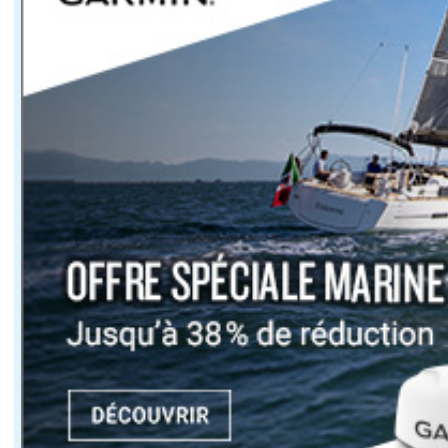
Lancer un nouveau modèle de 53 pieds en 2026 n'a rie
Pour exister dans cet environnement, un nouveau venu do
Avec 16,50 mètres de longueur hors tout pour près de 
Le carré réunit un salon et une cuisine de grandes di
L'autre enjeu majeur concerne le programme de navigati
Sur le papier, ces caractéristiques orientent clairemen
Le VEYA 53 cible un public qui passe une part importa
Le flybridge constitue également une zone de vie à par
Le Yachting Festival de Cannes, qui se déroulera du 
Le VEYA 53 arrive sur un segment déjà fortemen