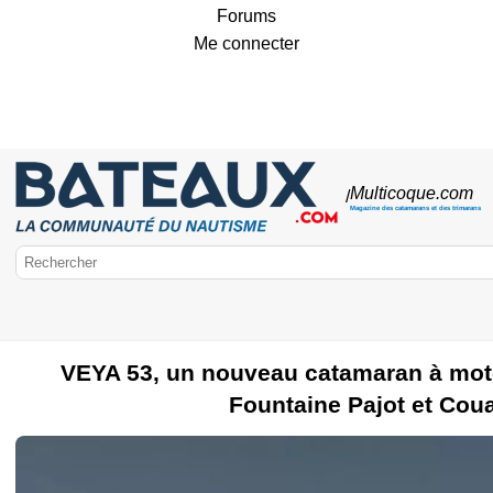
Forums
Me connecter
Multicoque
.com
/
Magazine des catamarans et des trimarans
VEYA 53, un nouveau catamaran à mote
Bateaux.com
Fountaine Pajot et Cou
Multicoque
Marques de multicoques
ULTIME
Catamaran
Crois