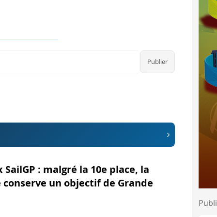
« Le centre de haute performance American Magic est la pier
elà des courses
mettre aux équipes de s'entraîner et de tester en dehors des m
quipes seront soumises aux mêmes normes et procédures, afin
eforme élargie de formation
 s'inscrit dans une vision plus large. Doug DeVos, cofondat
« Le centre de haute performance American Magic est la pier
x SailGP : malgré la 10e place, la
 conserve un objectif de Grande
Publi