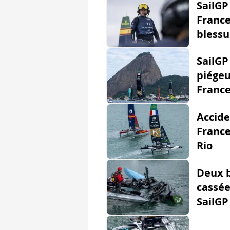
SailGP
France
blessu
SailGP
piégeu
Franc
Accide
France
Rio
Deux b
cassée
SailGP