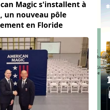
can Magic s'installent à
, un nouveau pôle
nement en Floride
urs
Vendée Globe
Jeux Olympiques
ULTIME
I
OR
Solitaire du Figaro
Route du Rhum
Mirabaud Y
e Saint-Tropez
Tour Voile
Coupe de l'America
Tro
nnes
Class J
Class40
Classe Osiris
ClassGlobe 5
Grand Prix Guyader
La Transat AG2R La Mondiale
L
GP
Spi Ouest France
Transat en double