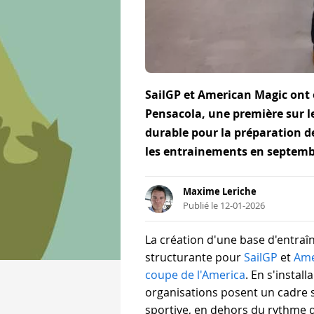
SailGP et American Magic on
Pensacola, une première sur le
durable pour la préparation d
les entrainements en septemb
Maxime Leriche
Publié le 12-01-2026
La création d'une base d'entr
structurante pour
SailGP
et
Ame
coupe de l'America
. En s'instal
organisations posent un cadre s
sportive, en dehors du rythme 