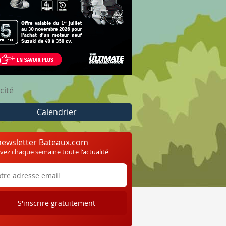
cité
Calendrier
newsletter Bateaux.com
vez chaque semaine toute l'actualité