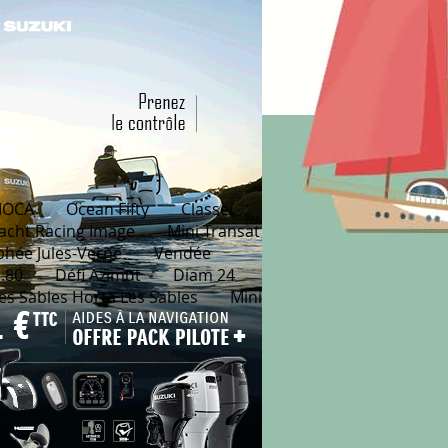
MOCA
Ocean Fifty
Classe
acht Racing Image
Mini Transat
phée Jules-Verne
Vendée
.80
Défi Azimut
Diam 24
es Sables Horta Les Sables
Mini