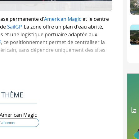
base permanente d'
American Magic
et le centre
 de
SailGP
. La zone offre un plan d'eau abrité,
es et une logistique portuaire adaptée aux
P
, ce positionnement permet de centraliser la
méricain, sans dépendre uniquement des sites
utes les équipes SailGP
era comme une installation mutualisée, gérée par SailGP. L
E THÈME
les opérations à terre seront regroupés sur un même site, av
mettre aux équipes de s'entraîner et de tester en dehors des m
American Magic
quipes seront soumises aux mêmes normes et procédures, afin
 s'inscrit dans une vision plus large. Doug DeVos, cofondat