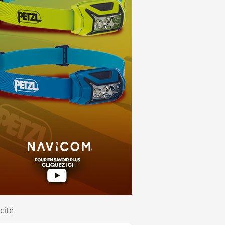
re angulaire de notre vision à long terme, bâtir une platef
anches officielles. Ce fonctionnement doit faciliter les essai
 de préserver l'équité sportive. Cette approche vise à liss
eur du projet, explique que Pensacola doit devenir un poin
re angulaire de notre vision à long terme, bâtir une platef
cité