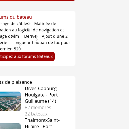
ums du bateau
ssage de câbles
Matinée de
ation au logiciel de navigation et
tage qtvlm
Derive
Ajout d une 2
terie
Longueur hauban de foc pour
fornien 520
rticipez aux forums Bateaux
ts de plaisance
Dives-Cabourg-
Houlgate - Port
Guillaume (14)
82 membres
22 bateaux
Thalmont-Saint-
Hilaire - Port