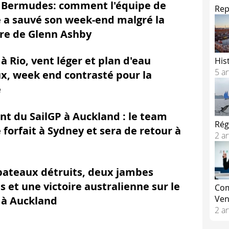
 Bermudes: comment l'équipe de
Rep
 a sauvé son week-end malgré la
re de Glenn Ashby
 à Rio, vent léger et plan d'eau
His
5 ar
x, week end contrasté pour la
e
nt du SailGP à Auckland : le team
Rég
 forfait à Sydney et sera de retour à
2 ar
ateaux détruits, deux jambes
s et une victoire australienne sur le
Com
Ven
 à Auckland
2 ar