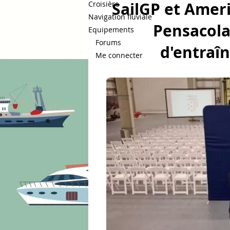
SailGP et Ameri
Croisière
Navigation fluviale
Pensacola
Equipements
Forums
d'entraî
Me connecter
Bateaux.com
Régates & Courses
Navigate
Figaro Bénéteau
Transat Café L'
Arkea Ultim Challenge
Voiles d
Arctique
Régates Royales de Ca
Figaro 3
Golden Globe Race
Fastnet
Pro Sailing Tour
Sail