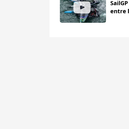
SailGP
entre 