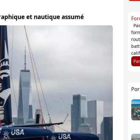
raphique et nautique assumé
For
Pa
form
rou
bat
cali
Pa
Por