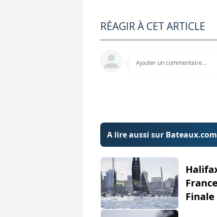
Il précise dans une déclaration
RÉAGIR À CET ARTICLE
Préparer en continu, au d
L'objectif affiché est clair, per
Ajouter un commentaire...
SailGP précise que toutes les é
American Magic, une plat
Pour American Magic, cette base
Il précise dans une déclaration
A lire aussi sur Bateaux.com
Halifa
France
Finale