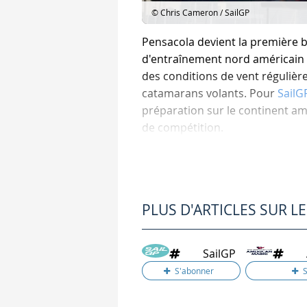
© Chris Cameron / SailGP
Pensacola devient la première 
d'entraînement nord américain
des conditions de vent régulièr
catamarans volants. Pour
SailG
préparation sur le continent a
de compétition.
Une base partagée pour to
La base de Pensacola fonctionn
PLUS D'ARTICLES SUR L
Les entraînements sur l'eau et 
L'objectif affiché est clair, per
SailGP
SailGP précise que toutes les é
Pour American Magic, cette base