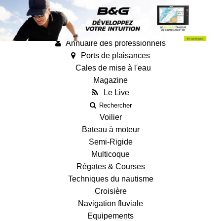
Annonces
Guides
Fiches techniques des bateaux
Annuaire des professionnels
Ports de plaisances
Cales de mise à l'eau
Magazine
Le Live
Rechercher
Voilier
Bateau à moteur
Semi-Rigide
Multicoque
Régates & Courses
Techniques du nautisme
Croisière
Navigation fluviale
Equipements