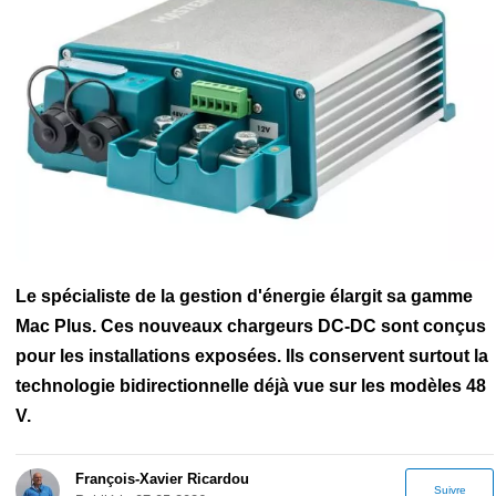
Electronique marine
Applications nautiques
Construction
amateur
Amarre
Ancre
Assurance
Entretien
FlashTide
Gilet de
sauvetage
Grand-voile
Gréement
Lampe frontale
Pare-battage
Sécurité maritime
Shipchandler
Le spécialiste de la gestion d'énergie élargit sa gamme
Mac Plus. Ces nouveaux chargeurs DC-DC sont conçus
pour les installations exposées. Ils conservent surtout la
technologie bidirectionnelle déjà vue sur les modèles 48
V.
François-Xavier Ricardou
Suivre