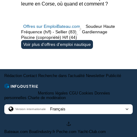
leurre en Corse, où quand et comment ?
Offres sur EmploiBateau.com
Soudeur Haute
Fréquence (h/f) - Sellier (83)
Gardiennage
Piscine (copropriété) H/f (44)
Voir plus d'offres d'emploi nautique
Rédaction
Contact
Recherche dans l'actualité
Newsletter
Publicité
Mentions légales
CGU
Cookies
Données
personnelles
Charte de modération
Version internationale
Bateaux.com
BoatIndustry.fr
Peche.com
Yacht-Club.com