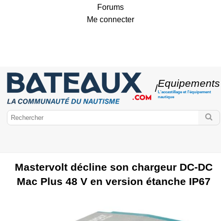
Forums
Me connecter
Equipements
/
L'accastillage et l'équipement
nautique
Mastervolt décline son chargeur DC-DC
Mac Plus 48 V en version étanche IP67
Bateaux.com
Equipements
Accastillage
Vêtements marins
Moteurs