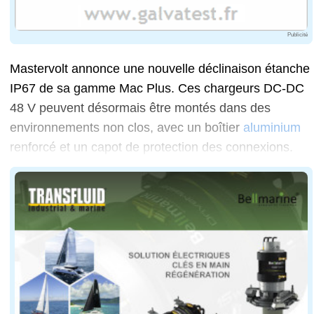
Publicité
Mastervolt annonce une nouvelle déclinaison étanche
IP67 de sa gamme Mac Plus. Ces chargeurs DC-DC
48 V peuvent désormais être montés dans des
environnements non clos, avec un boîtier
aluminium
renforcé et un capot de protection des connexions.
La gamme vise notamment les bateaux de pêche, remorqu
Mastervolt précise également que plusieurs unités pe
Le Mac Plus conserve l'algorithme de charge « 3-step+
Le constructeur met en avant une compatibilité avec les
Côté intégration, les chargeurs communiquent via Ma