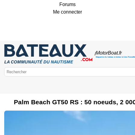
Forums
Me connecter
MotorBoat
.fr
/
Magazine du bateau à moteur et des PowerB
Palm Beach GT50 RS : 50 noeuds, 2 00
Bateaux.com
Bateau à moteur
Marques de bateaux à moteur
Essais de bate
Permis bateau
Hors-Bord