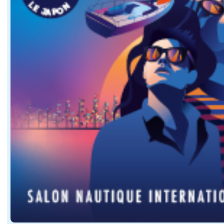
C'est probablement la question la plus intéressante so
Les plans révèlent un cockpit généreux, un carré fermé,
Cette double personnalité constitue l'une des particula
Le Palm Beach GT50 RS ne cherche pas à séduire tous 
50 nœuds : une vitesse qui change complèteme
Les 50 nœuds annoncés ne constituent pas seulement un
Cette philosophie modifie la façon d'utiliser le bate
Une consommation à la hauteur des performa
La puissance disponible a forcément une contrepartie.