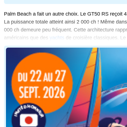
Palm Beach a fait un autre choix. Le GT50 RS reçoit
La puissance totale atteint ainsi 2 000 ch ! Même dans
000 ch demeure peu fréquent. Cette architecture rapp
américains que des
yachts
de croisière classiques. Le c
... né de la demande d'un propriétaire souhaitant effect
Les 50 nœuds annoncés ne constituent pas seulement un
Cette philosophie modifie la façon d'utiliser le bate
La puissance disponible a forcément une contrepartie.
Le GT50 RS n'a pas été conçu autour de la sobriété. S
Installer quatre hors-bord de forte puissance à l'arri
Le déplacement annoncé atteint 12 tonnes à charge légè