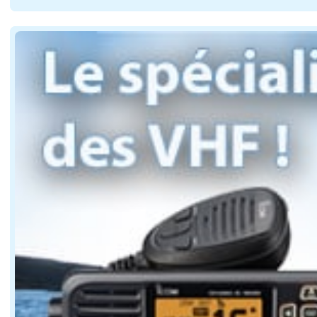
Le GT50 RS n'a pas été conçu autour de la sobriété. S
Une construction légère pour maîtriser le poid
Installer quatre hors-bord de forte puissance à l'arri
Le déplacement annoncé atteint 12 tonnes à charge légè
Peut-on concilier 2 000 ch et confort de croisiè
C'est probablement la question la plus intéressante so
Les plans révèlent un cockpit généreux, un carré fermé,
Cette double personnalité constitue l'une des particula