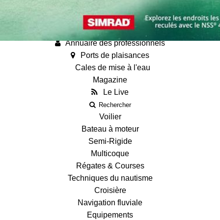
Annonces
Guides
Fiches techniques des bateaux
Annuaire des professionnels
Ports de plaisances
Cales de mise à l'eau
Magazine
Le Live
Rechercher
Voilier
Bateau à moteur
Semi-Rigide
Multicoque
Régates & Courses
Techniques du nautisme
Croisière
Navigation fluviale
Equipements