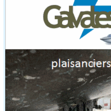
Le décret introduit un nouvel article R. 5242-1 au sei
Cette qualification permet aux autorités de sanctionn
Suspension du permis et confiscation du bate
Le décret ne se limite pas à l'amende. Les agents ju
Le texte prévoit également la possibilité de confiscatio
La vitesse excessive devient également une cibl
Le décret vise aussi les comportements liés au défaut d
Trois cas sont particulièrement visés :
lors du croisement ou du dépassement d'autres 
lorsque les conditions météorologiques réduisent