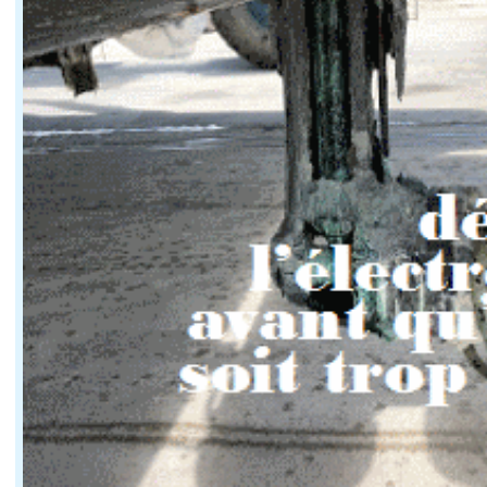
à proximité des baigneurs, plongeurs ou obstac
Le texte impose ainsi une adaptation permanente de la 
Cette obligation existe déjà dans les règles maritimes 
Une notion juridique qui suscite déjà des inter
Si l'objectif de sécurité est clairement affiché, la not
Certains signes extérieurs peuvent parfois présenter d
Le procès-verbal devra donc décrire avec précision les
Avec ce décret entré en vigueur le 5 juin 2026, les au