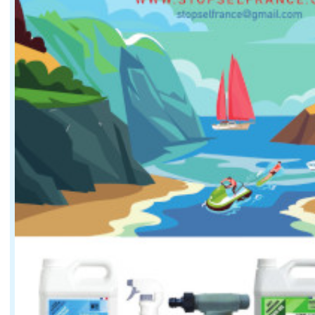
somnolence anormale ;
troubles de l'équilibre ;
démarche hésitante ou titubante ;
difficultés à réaliser des gestes simples.
Ces observations sont consignées dans un procès-verbal
Le décret introduit un nouvel article R. 5242-1 au sei
Cette qualification permet aux autorités de sanctionn
Le décret ne se limite pas à l'amende. Les agents ju
Le texte prévoit également la possibilité de confiscatio
Le décret vise aussi les comportements liés au défaut d
Trois cas sont particulièrement visés :