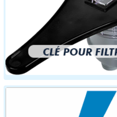
haleine fortement alcoolisée ;
propos incohérents ou confus ;
difficultés d'élocution ;
bégaiements inhabituels ;
agressivité ou comportement excessivement eu
somnolence anormale ;
troubles de l'équilibre ;
démarche hésitante ou titubante ;
difficultés à réaliser des gestes simples.
Ces observations sont consignées dans un procès-verbal
Une nouvelle contravention pour les conducteur