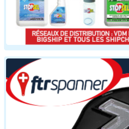
lors du croisement ou du dépassement d'autres 
lorsque les conditions météorologiques réduisent
à proximité des baigneurs, plongeurs ou obstac
Le texte impose ainsi une adaptation permanente de la 
Cette obligation existe déjà dans les règles maritimes 
Si l'objectif de sécurité est clairement affiché, la not
Certains signes extérieurs peuvent parfois présenter d
Le procès-verbal devra donc décrire avec précision les
Avec ce décret entré en vigueur le 5 juin 2026, les au
Dans la pratique, plusieurs éléments sont traditionnell