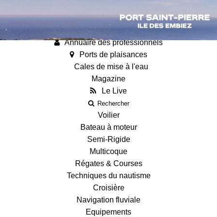
Annonces
Guides
Fiches techniques des bateaux
Annuaire des professionnels
Ports de plaisances
Cales de mise à l'eau
Magazine
Le Live
Rechercher
Voilier
Bateau à moteur
Semi-Rigide
Multicoque
Régates & Courses
Techniques du nautisme
Croisière
Navigation fluviale
Equipements