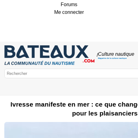
Forums
Me connecter
Culture nautique
/
Magazine de la culture nautique
Ivresse manifeste en mer : ce que chang
pour les plaisanciers
Bateaux.com
Culture nautique
Plan d'eau intérieur
Météo Marine
Permis bat
Construction amateur
FFVoile
Marine Nationale
SNSM
Fêtes m