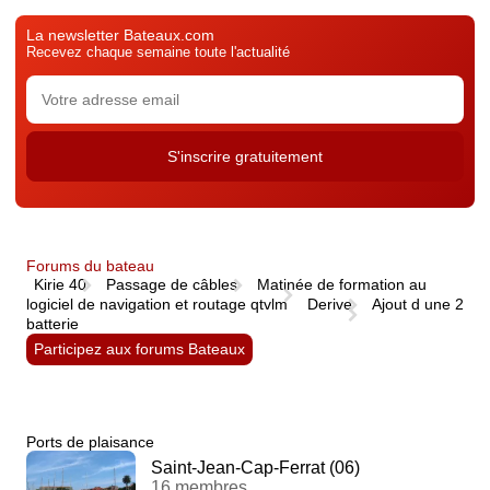
La newsletter Bateaux.com
Recevez chaque semaine toute l'actualité
Forums du bateau
Kirie 40
Passage de câbles
Matinée de formation au
logiciel de navigation et routage qtvlm
Derive
Ajout d une 2
batterie
Participez aux forums Bateaux
Ports de plaisance
Saint-Jean-Cap-Ferrat (06)
16 membres