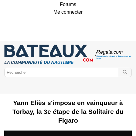
Forums
Me connecter
Regate
.com
/
Magazine des régates et des courses au
large
Yann Eliès s'impose en vainqueur à
Torbay, la 3e étape de la Solitaire du
Figaro
Bateaux.com
Régates & Courses
Solitaire du Figaro
Navigateurs
Classe