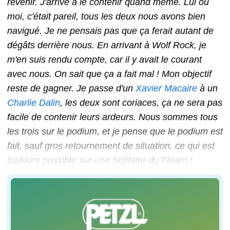
revenir. J'arrive à le contenir quand même. Lui ou
moi, c'était pareil, tous les deux nous avons bien
navigué. Je ne pensais pas que ça ferait autant de
dégâts derrière nous. En arrivant à Wolf Rock, je
m'en suis rendu compte, car il y avait le courant
avec nous. On sait que ça a fait mal ! Mon objectif
reste de gagner. Je passe d'un
Xavier Macaire
à un
Charlie Dalin
, les deux sont coriaces, ça ne sera pas
facile de contenir leurs ardeurs. Nous sommes tous
les trois sur le podium, et je pense que le podium est
fait, sauf gros retournement de situation, ce qui est
toujours possible sur une Solitaire du Figaro !
Nous avons tout enchaîné parfaitement. À 2 milles près
Crédit : A.COURCOUX