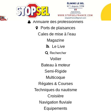
Annonces
Guides
Fiches techniques des bateaux
Annuaire des professionnels
Ports de plaisances
Cales de mise à l'eau
Magazine
Le Live
Rechercher
Voilier
Bateau à moteur
Semi-Rigide
Multicoque
Régates & Courses
Techniques du nautisme
Croisière
Navigation fluviale
Equipements