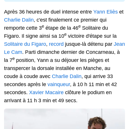
Après 36 heures de duel intense entre
Yann Eliès
et
Charlie Dalin
, c'est finalement ce premier qui
e
e
remporte cette 3
étape de la 46
Solitaire du
e
Figaro. Il signe ainsi sa 10
victoire d'étape sur la
Solitaire du Figaro
,
record
jusque-là détenu par
Jean
Le Cam
. Parti dimanche dernier de Concarneau, à
e
la 7
position, Yann a su déjouer les pièges et
transpercer la dorsale installée en Manche, au
coude à coude avec
Charlie Dalin
, qui arrive 33
secondes après le
vainqueur
, à 10 h 11 min et 42
secondes.
Xavier Macaire
clôture le podium en
arrivant à 11 h 3 min et 49 secs.