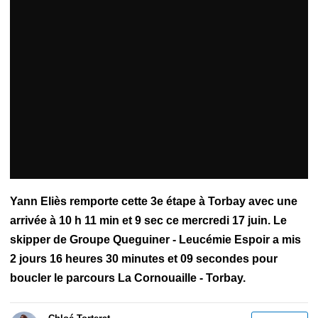
Figaro Bénéteau
Adrien Hardy
Alexis Loison
Anthony
Marchand
Armel le Cléac'h
Charlie Dalin
Eric Péron
Erwan
Tabarly
Figaro 3
Gildas Mahé
Nicolas Lunven
Sébastien
Simon
Tanguy Le Turquais
Tom Laperche
Xavier Macaire
Yann Eliès remporte cette 3e étape à Torbay avec une
arrivée à 10 h 11 min et 9 sec ce mercredi 17 juin. Le
skipper de Groupe Queguiner - Leucémie Espoir a mis
2 jours 16 heures 30 minutes et 09 secondes pour
boucler le parcours La Cornouaille - Torbay.