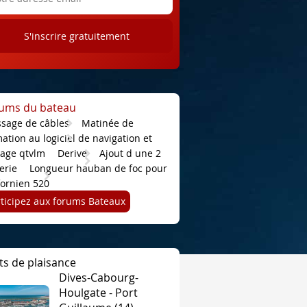
ums du bateau
ssage de câbles
Matinée de
ation au logiciel de navigation et
tage qtvlm
Derive
Ajout d une 2
terie
Longueur hauban de foc pour
fornien 520
rticipez aux forums Bateaux
ts de plaisance
Dives-Cabourg-
Houlgate - Port