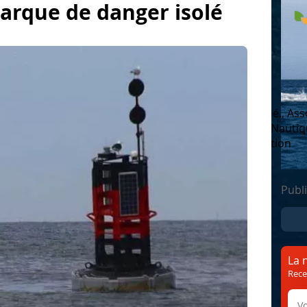
marque de danger isolé
intérieur
Météo Marine
Permis bateau
Fédé., Ass
onale
SNSM
Fêtes maritimes Brest
Salons Nauti
des lecteurs
Environnement
Emploi et Formation
Phare
Publi
La 
Rece