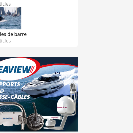
ticles
les de barre
ticles