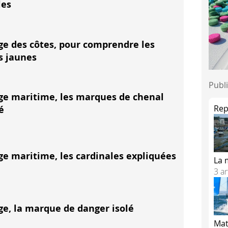
les
ge des côtes, pour comprendre les
s jaunes
Publi
ge maritime, les marques de chenal
Rep
é
lairage de la marque de danger isolé, on peut se souvenir q
ge maritime, les cardinales expliquées
La 
3 ar
ge, la marque de danger isolé
Mat