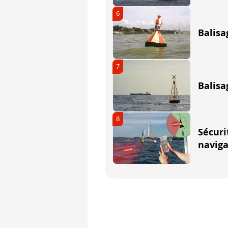
6
Balisa
7
Balisa
8
Sécuri
naviga