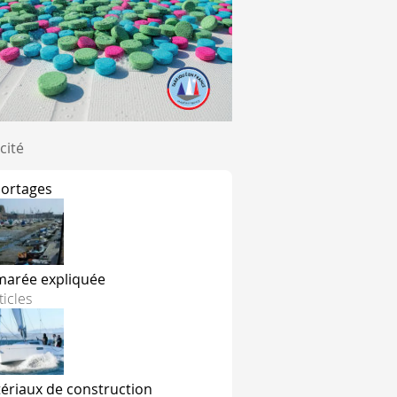
cité
ortages
ue les 2 sphères noires correspondent aux 2 éclats blancs.
marée expliquée
ticles
ériaux de construction