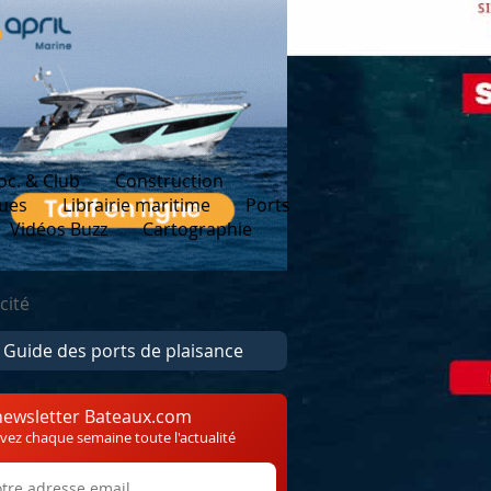
oc. & Club
Construction
ques
Librairie maritime
Ports
Vidéos Buzz
Cartographie
cité
Guide des ports de plaisance
newsletter Bateaux.com
vez chaque semaine toute l'actualité