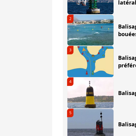
latéra
Couleur
Plusieurs bandes rouges et noires
2
Voyant
Deux sphères noires superposées
Balisa
Feu
(s'il existe) 2 éclats blancs groupés
bouée
3
Moyen mnémotechnique
Balisa
préfér
Pour se souvenir de l'éc
4
Balisa
5
Balisa