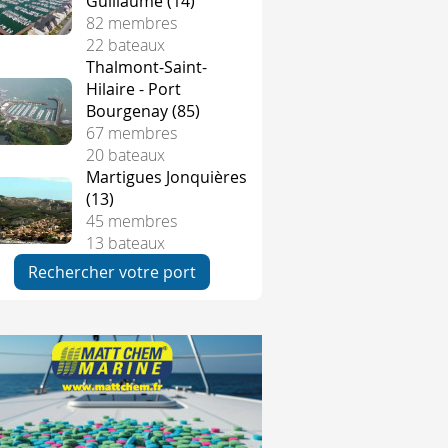
Guillaume (14)
82 membres
22 bateaux
Thalmont-Saint-
Hilaire - Port
Bourgenay (85)
67 membres
20 bateaux
Martigues Jonquières
(13)
45 membres
13 bateaux
Rechercher votre port
n bouée mouillée au droit du danger.
ce type de bouée.
ue les 2 sphères noires correspondent aux 2 éclats blancs.
ce type de bouée.