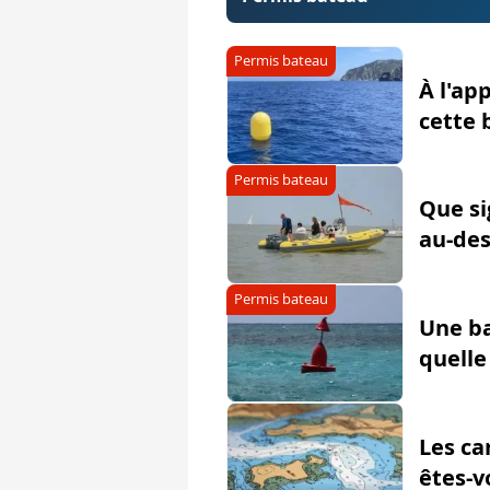
Permis bateau
À l'ap
cette 
Permis bateau
Que si
au-des
Permis bateau
Une ba
quelle
Les ca
êtes-v