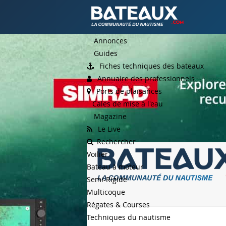
Annonces
Guides
Fiches techniques des bateaux
Annuaire des professionnels
Ports de plaisances
Cales de mise à l'eau
Magazine
Le Live
Rechercher
Voilier
Bateau à moteur
Semi-Rigide
Multicoque
Régates & Courses
Techniques du nautisme