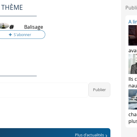
E THÈME
Publi
A l
Balisage
ava
Ils
nau
cha
plu
Plus d'actualités