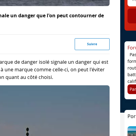
nale un danger que l'on peut contourner de
Suivre
For
Pa
form
rque de danger isolé signale un danger qui est
rou
e à une marque comme celle-ci, on peut l'éviter
bat
on quant au côté choisi.
cali
Pa
Por