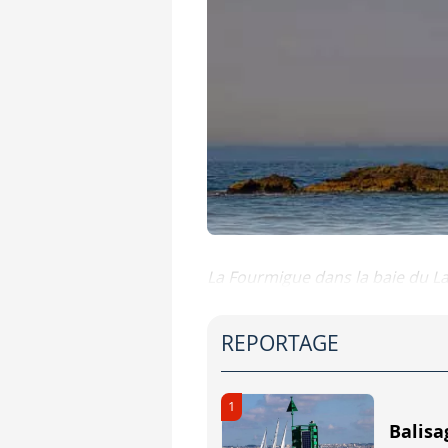
La Fourmigue dans la baie du 
Ces marques sont érigées soit s
REPORTAGE
Les 2 sphères bien séparées l'un
Pour se souvenir de l'éc
1
Balisa
Les 2 sphères bien séparées l'un