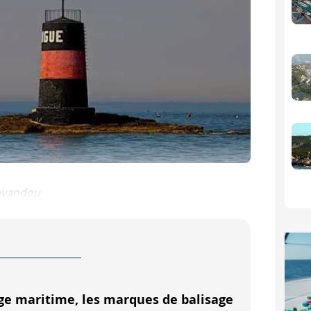
Lavandou
ous forme de tourelle directement sur le rocher, ou bien e
e de l'autre sont souvent les plus visibles pour distinguer 
lairage de la marque de danger isolé, on peut se souvenir q
ge maritime, les marques de balisage
e de l'autre sont souvent les plus visibles pour distinguer 