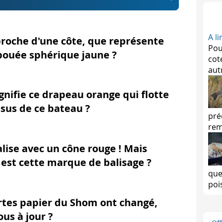
A l
proche d'une côte, que représente
Pou
bouée sphérique jaune ?
cot
aut
gnifie ce drapeau orange qui flotte
sus de ce bateau ?
pré
rem
lise avec un cône rouge ! Mais
 est cette marque de balisage ?
que
poi
rtes papier du Shom ont changé,
ous à jour ?