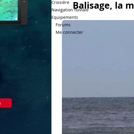
Balisage, la 
Croisière
Navigation fluviale
Equipements
Forums
Me connecter
Bateaux.com
Culture nautique
Plan d'eau 
amateur
FFVoile
Marine Nati
& Marinas
Pratique
Courrier 
Histoire maritime
Mal de mer