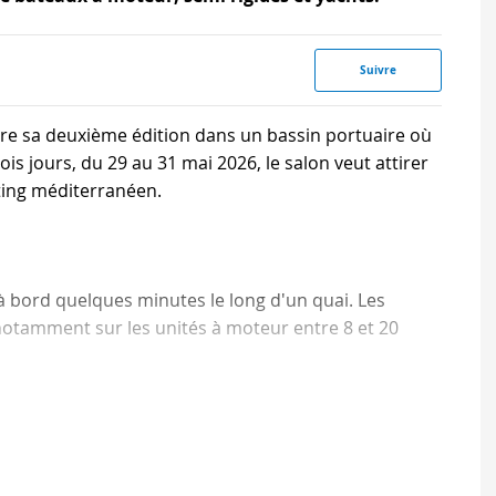
Suivre
re sa deuxième édition dans un bassin portuaire où
ois jours, du 29 au 31 mai 2026, le salon veut attirer
chting méditerranéen.
à bord quelques minutes le long d'un quai. Les
otamment sur les unités à moteur entre 8 et 20
er.
nt des segments différents mais répondent souvent à la mêm