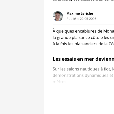
Maxime Leriche
Publié le 22-05-2026
À quelques encablures de Monac
la grande plaisance côtoie les un
à la fois les plaisanciers de la 
Les essais en mer devienn
Sur les salons nautiques à flot
démonstrations dynamiques et l
mètres.
Le Beaulieu Boat Show prévoit p
Azimut, Absolute Yachts, Invict