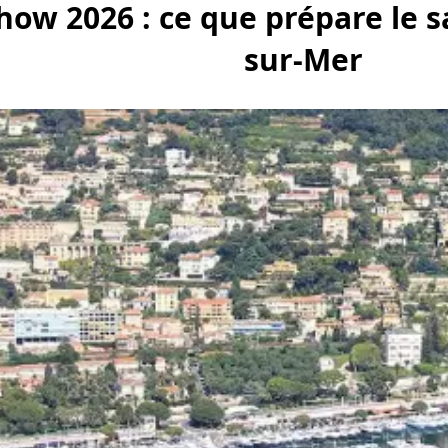
how 2026 : ce que prépare le 
sur-Mer
intérieur
Météo Marine
Permis bateau
Fédé., Ass
irie maritime
Ports & Marinas
Pratique
Courrier 
Phare