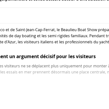
o et de Saint-Jean-Cap-Ferrat, le Beaulieu Boat Show prépa
ités de day boating et les semi rigides familiaux. Pendant tr
Côte d'Azur, les visiteurs italiens et les professionnels du ya
ent un argument décisif pour les visiteurs
, les visiteurs ne se déplacent plus uniquement pour monter 
es essais en mer prennent désormais une place centrale, n
lusieurs essais directement dans la rade de Beaulieu-sur-M
us Yacht, Capoforte, Quarken, Jeanneau ou Bénéteau couvre