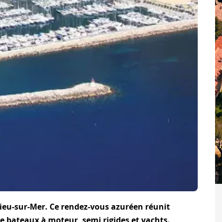
lieu-sur-Mer. Ce rendez-vous azuréen réunit
e bateaux à moteur, semi rigides et yachts.