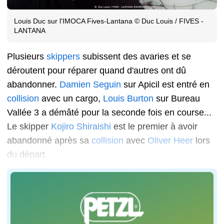
Louis Duc sur l'IMOCA Fives-Lantana © Duc Louis / FIVES -
LANTANA
Plusieurs
skippers
subissent des avaries et se
déroutent pour réparer quand d'autres ont dû
abandonner.
Damien Seguin
sur Apicil est entré en
collision
avec un cargo,
Louis Burton
sur Bureau
Vallée 3 a démâté pour la seconde fois en course...
Le skipper
Kojiro Shiraishi
est le premier à avoir
abandonné après sa
collision
avec
Oliver Heer
lors
du départ.
Kevin Escoffier sur Holcim PRB © Kevin Escoffier / Holcim - PRB
Caudrelier indétrônable ! Armel de retour dans l