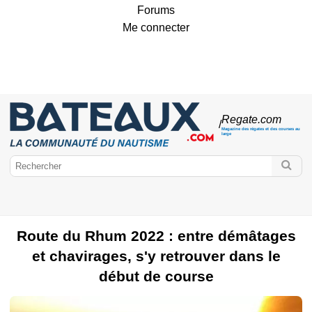
Forums
Me connecter
Regate
.com
/
Magazine des régates et des courses au
large
Route du Rhum 2022 : entre démâtages
Bateaux.com
et chavirages, s'y retrouver dans le
Régates & Courses
Route du Rhum
Navigateurs
ULTIME
début de course
IMOCA
Class40
Multi50