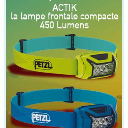
En Ultim, la flotte est toujours menée par Charles Cau
En Ocean Fifty, alors qu'il occupait la première posit
En Class40, on ne peut que saluer l'incroyable perfo
Plusieurs skippers déplorent des avaries et sont oblig
Au total, ils sont 6 à avoir abandonné en Class40.
En Rhum Multi, Brieuc Maisonneuve a chaviré sur son c
Enfin, en Rhum Mono, la flotte est au complet et menée
Départ de la Route du Rhum 2022 pour Charles Caudrelier © Arna
Chavirage en Ocean Fifty et un jeune leader