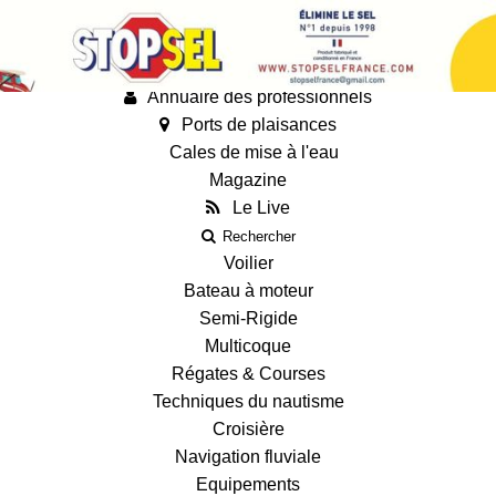
Annonces
Guides
Fiches techniques des bateaux
Annuaire des professionnels
Ports de plaisances
Cales de mise à l'eau
Magazine
Le Live
Rechercher
Voilier
Bateau à moteur
Semi-Rigide
Multicoque
Régates & Courses
Techniques du nautisme
Croisière
Navigation fluviale
Equipements