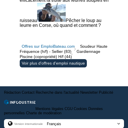
efficacement la truite aux leurres souples en
ruisseau
Pêcher le loup au
leurre en Corse, où quand et comment ?
Offres sur EmploiBateau.com
Soudeur Haute
Fréquence (h/f) - Sellier (83)
Gardiennage
Piscine (copropriété) H/f (44)
Voir plus d'offres d'emploi nautique
Rédaction
Contact
Recherche dans l'actualité
Newsletter
Publicité
Mentions légales
CGU
Cookies
Données
personnelles
Charte de modération
Version internationale