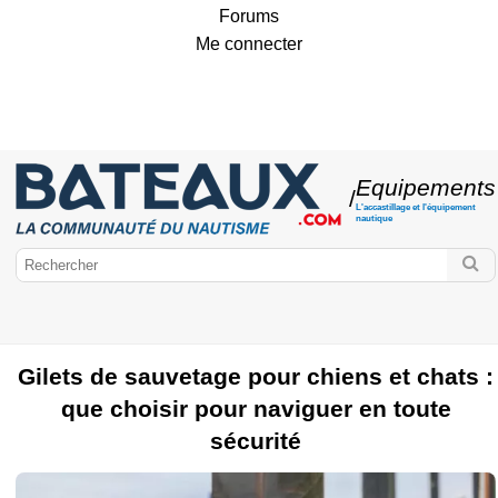
Forums
Me connecter
Equipements
/
L'accastillage et l'équipement
nautique
Gilets de sauvetage pour chiens et chats :
que choisir pour naviguer en toute
sécurité
Bateaux.com
Equipements
Accastillage
Vêtements marins
Moteurs