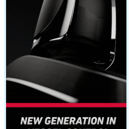
Chez Jobe, la structure repose sur un tissu nylon rob
Chez Lalizas, les modèles visent la simplicité et la lé
Pour les usages intensifs : Spinlock et Secu
Sur le segment supérieur, les marques spécialisées dan
Chez Secumar, le modèle Secudogs se positionne clairem
Un choix utile pour les zones de navigation peu
Sur un lac calme, un animal sportif peut se débrouiller 
Pour les navigateurs qui embarquent leur compagnon à po