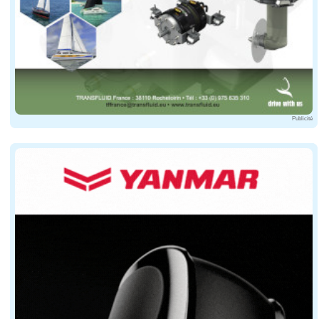
Chez Lalizas, les modèles visent la simplicité et la lé
Sur le segment supérieur, les marques spécialisées dan
Chez Secumar, le modèle Secudogs se positionne clairem
Sur un lac calme, un animal sportif peut se débrouiller 
Publicité
Pour les navigateurs qui embarquent leur compagnon à po
Le Besto Dog Buoyancy Aid : un modèle décliné 
Parmi les équipements disponibles sur le marché, le Bes
Des équipements pensés pour la sécurité et la 
Au-delà de la flottabilité, les fabricants intègrent d