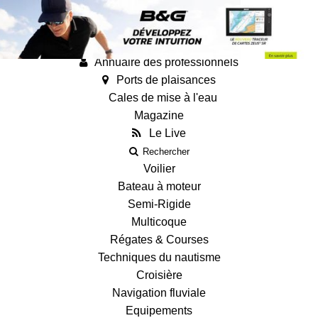
Annonces
Guides
Fiches techniques des bateaux
Annuaire des professionnels
Ports de plaisances
Cales de mise à l'eau
Magazine
Le Live
Rechercher
Voilier
Bateau à moteur
Semi-Rigide
Multicoque
Régates & Courses
Techniques du nautisme
Croisière
Navigation fluviale
Equipements