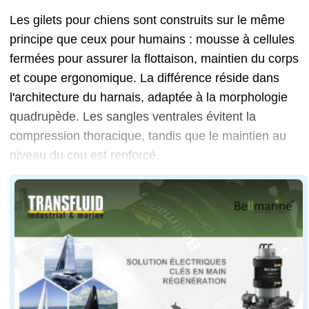
Les gilets pour chiens sont construits sur le même
principe que ceux pour humains : mousse à cellules
fermées pour assurer la flottaison, maintien du corps
et coupe ergonomique. La différence réside dans
l'architecture du harnais, adaptée à la morphologie
quadrupède. Les sangles ventrales évitent la
compression thoracique, tandis que le maintien au
niveau du cou est renforcé.
Chez Plastimo, les tailles vont du S (23 cm de dos, 45 
Parmi les équipements disponibles sur le marché, le Bes
Au-delà de la flottabilité, les fabricants intègrent d
Chez Jobe, la structure repose sur un tissu nylon rob