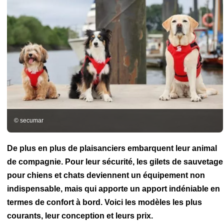
Electronique marine
Applications nautiques
Construction
amateur
Amarre
Ancre
Assurance
Entretien
FlashTide
Gilet de
sauvetage
Grand-voile
Gréement
Lampe frontale
Pare-battage
Sécurité maritime
Shipchandler
© secumar
De plus en plus de plaisanciers embarquent leur animal
de compagnie. Pour leur sécurité, les gilets de sauvetage
pour chiens et chats deviennent un équipement non
indispensable, mais qui apporte un apport indéniable en
termes de confort à bord. Voici les modèles les plus
courants, leur conception et leurs prix.