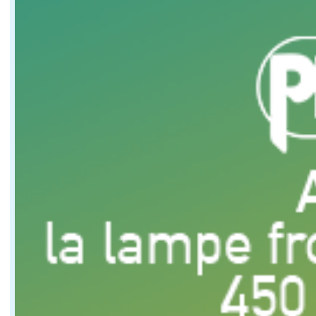
Quels étaient les principaux objectifs de ce chanti
L'idée principale, c'était de gagner en stabilité dans 
Les nouveaux safrans semblent être une évolution
La grosse différence, c'est qu'ils sont plus profonds. 
L'objectif est donc de voler plus haut ?
Oui, mais surtout de mieux passer les vagues. Si on vol
Vous parlez souvent de vitesse moyenne plutôt qu
Parce qu'en solitaire et au large, la vitesse moyenne 
C'est là que les nouveaux foils entrent en jeu ?
Exactement. Si on a un meilleur vol, plus stable et pl
Comment prenez vous les décisions techniques sur