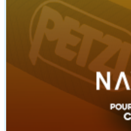
Exactement. Si on a un meilleur vol, plus stable et pl
Comment prenez vous les décisions techniques sur
C'est un travail collectif avec VPLP, les équipes du bu
Les premiers essais en mer sont encourageants ?
Oui, on est contents des premières sensations. On avait
Il reste encore du travail avant la Route du Rhum 
©Maxime Leriche
Oui, bien sûr. On est encore en phase d'apprentissage
Quel va être le programme de SVR Lazartigue dans
Là, on termine toute la tournée méditerranéenne. On es