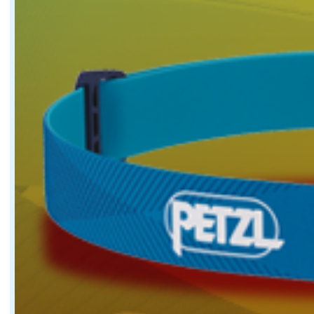
L'idée principale, c'était de gagner en stabilité dans 
Les nouveaux safrans semblent être une évolution
©Maxime Leriche
La grosse différence, c'est qu'ils sont plus profonds. 
L'objectif est donc de voler plus haut ?
Oui, mais surtout de mieux passer les vagues. Si on vol
Vous parlez souvent de vitesse moyenne plutôt qu
Parce qu'en solitaire et au large, la vitesse moyenne 
C'est là que les nouveaux foils entrent en jeu ?
©Maxime Leriche