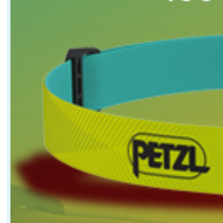
C'est un travail collectif avec VPLP, les équipes du bu
Les premiers essais en mer sont encourageants ?
Oui, on est contents des premières sensations. On avait
Il reste encore du travail avant la Route du Rhum 
Oui, bien sûr. On est encore en phase d'apprentissage
Quel va être le programme de SVR Lazartigue dans
Là, on termine toute la tournée méditerranéenne. On es
Le retour entre Cascais et la Bretagne va être importan
À partir du mois de juin, toute la préparation va prog
Quels étaient les principaux objectifs de ce chanti