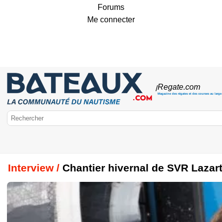
Forums
Me connecter
Regate
.com
/
Magazine des régates et des courses au large
Interview /
Chantier hivernal de SVR Lazar
Bateaux.com
Régates & Courses
Navigateurs
Vendée Globe
Jeux Olympiqu