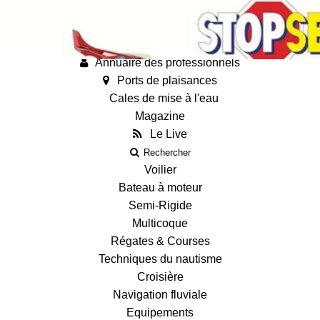
Annonces
Guides
Fiches techniques des bateaux
Annuaire des professionnels
Ports de plaisances
Cales de mise à l'eau
Magazine
Le Live
Rechercher
Voilier
Bateau à moteur
Semi-Rigide
Multicoque
Régates & Courses
Techniques du nautisme
Croisière
Navigation fluviale
Equipements