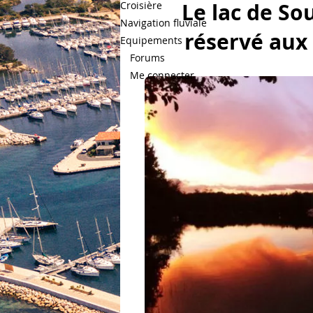
Le lac de So
Croisière
Navigation fluviale
réservé aux
Equipements
Bateaux.com
Forums
Navigation fluviale
Destinatio
Me connecter