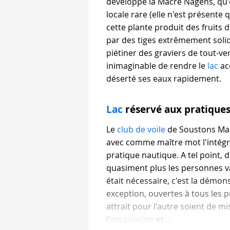
développe la Mâcre Nagens, qu'o
locale rare (elle n'est présente 
cette plante produit des fruits 
par des tiges extrêmement solid
piétiner des graviers de tout-ven
inimaginable de rendre le
lac
ac
déserté ses eaux rapidement.
Lac
réservé aux pratiques
Le
club de voile
de Soustons Mar
avec comme maître mot l'intégr
pratique nautique. A tel point, d
quasiment plus les personnes va
était nécessaire, c'est la démon
exception, ouvertes à tous les p
attrait pour l'autre soient de m
l'
association
et ...