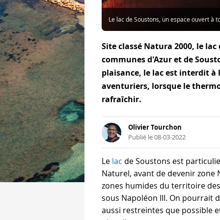
Le lac de Soustons, un espace ouvert à t
Site classé Natura 2000, le lac
communes d'Azur et de Sousto
plaisance, le lac est interdit 
aventuriers, lorsque le therm
rafraîchir.
Olivier Tourchon
Publié le 08-03-2022
Le
lac
de Soustons est particuli
Naturel, avant de devenir zone 
zones humides du territoire des
sous Napoléon III. On pourrait 
aussi restreintes que possible 