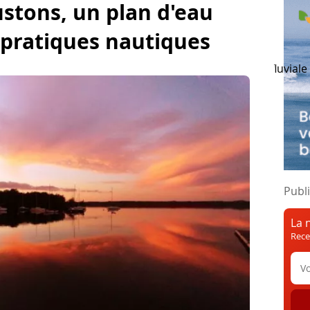
ustons, un plan d'eau
 pratiques nautiques
n fluviale
Culture fluviale
Ecluse
Vignette fluviale
Publi
La 
Rece