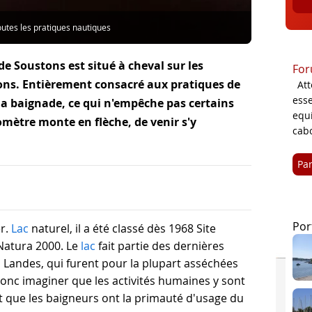
outes les pratiques nautiques
 de Soustons est situé à cheval sur les
For
ns. Entièrement consacré aux pratiques de
At
esse
à la baignade, ce qui n'empêche pas certains
equ
omètre monte en flèche, de venir s'y
cab
Pa
Por
er.
Lac
naturel, il a été classé dès 1968 Site
Natura 2000. Le
lac
fait partie des dernières
 Landes, qui furent pour la plupart asséchées
donc imaginer que les activités humaines y sont
et que les baigneurs ont la primauté d'usage du