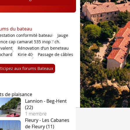
ums du bateau
testation conformité bateau
Jauge
nce cap camarat 535 inop / ch.
ivalent
Rénovation d’un beneteau
ochard
Kirie 40
Passage de câbles
rticipez aux forums Bateaux
ts de plaisance
Lannion - Beg-Hent
(22)
1 membre
Fleury - Les Cabanes
de Fleury (11)