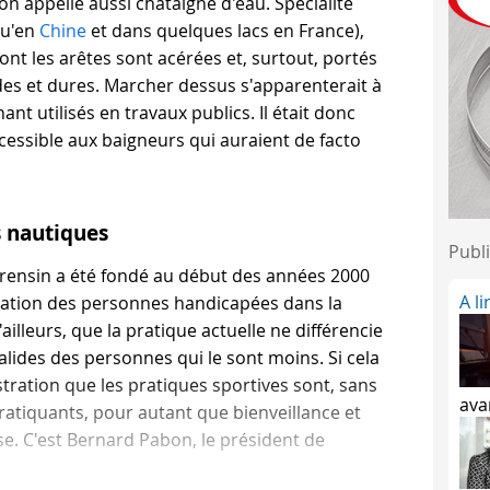
n appelle aussi châtaigne d'eau. Spécialité
qu'en
Chine
et dans quelques lacs en France),
dont les arêtes sont acérées et, surtout, portés
es et dures. Marcher dessus s'apparenterait à
ant utilisés en travaux publics. Il était donc
cessible aux baigneurs qui auraient de facto
 nautiques
Publi
ensin a été fondé au début des années 2000
A l
ation des personnes handicapées dans la
'ailleurs, que la pratique actuelle ne différencie
lides des personnes qui le sont moins. Si cela
stration que les pratiques sportives sont, sans
ava
ratiquants, pour autant que bienveillance et
ise. C'est Bernard Pabon, le président de