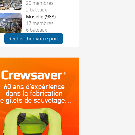
20 membres
2 bateaux
Moselle (988)
17 membres
6 bateaux
Rechercher votre port