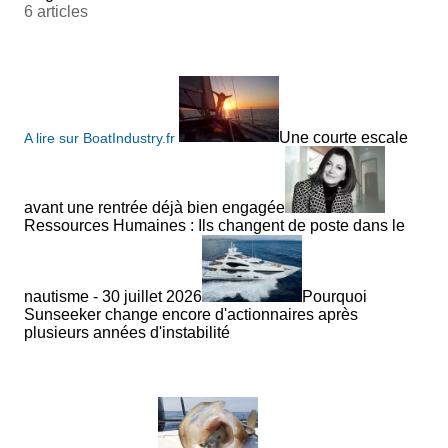
Types : Régates
6 articles
Organisée par différentes classes et associations du 
Brest Finistère Classic
Une courte escale
A lire sur BoatIndustry.fr
Brest Finistère Classic
Du 29 juillet au 3 août 2025
avant une rentrée déjà bien engagée
Ressources Humaines : Ils changent de poste dans le
Lieu : Douarnenez
Type : Régates
nautisme - 30 juillet 2026
Pourquoi
Sunseeker change encore d'actionnaires après
Entre régates en rade de Brest et baie de Douarnenez 
plusieurs années d'instabilité
Rendez-vous de l'Erdre
Du 25 au 31 août 2025