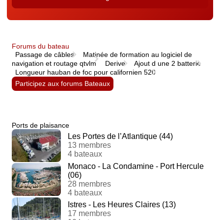
Rendez-vous de la Belle Plaisance
Juin 2025
Forums du bateau
Lieu : Benodet
Passage de câbles
Matinée de formation au logiciel de
navigation et routage qtvlm
Derive
Ajout d une 2 batterie
Types : Régates
Longueur hauban de foc pour californien 520
Participez aux forums Bateaux
Pendant 3 jours de régates, les voiliers de plaisance 
Juillet
Ports de plaisance
Les Portes de l’Atlantique (44)
Cowes Classic Week
13 membres
4 bateaux
Du 30 mai au 2 juin 2025
Monaco - La Condamine - Port Hercule
(06)
Lieu : Cowes (UK)
28 membres
4 bateaux
Type : Régates
Istres - Les Heures Claires (13)
17 membres