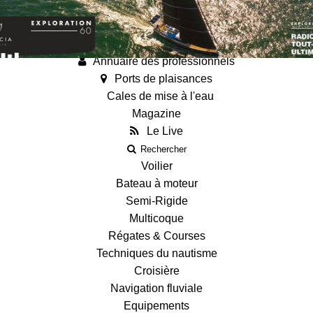
Annonces
Guides
Fiches techniques des bateaux
Annuaire des professionnels
Ports de plaisances
Cales de mise à l'eau
Magazine
Le Live
Rechercher
Voilier
Bateau à moteur
Semi-Rigide
Multicoque
Régates & Courses
Techniques du nautisme
Croisière
Navigation fluviale
Equipements