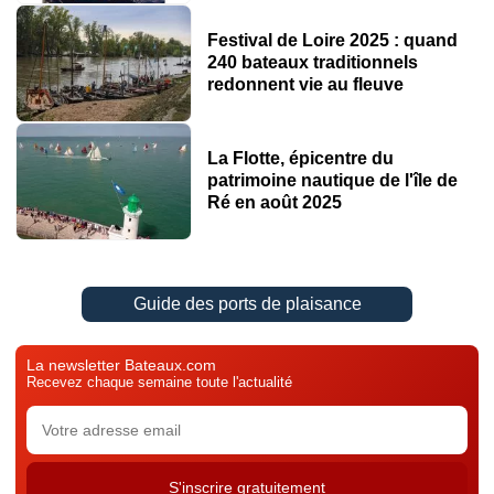
Lieu : Porquerolles
Festival de Loire 2025 : quand
Type : régates
240 bateaux traditionnels
redonnent vie au fleuve
Inscrite au calendrier officiel de l'Association Franç
©Pierrick Jeannoutot
La Flotte, épicentre du
patrimoine nautique de l'île de
Ré en août 2025
Calanques Classiques 2025
Du 14 au 16 juin 2025
Lieu : Marseille
Guide des ports de plaisance
Type : Régates
La newsletter Bateaux.com
Recevez chaque semaine toute l'actualité
Organisé par la Nautique de Marseille, a Calanques Cla
RDV de la Belle Plaisance