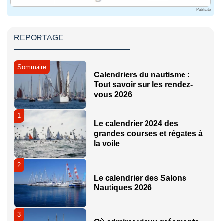
Du 8 au 16 juillet 2026
Publicité
Lieu : Manche
REPORTAGE
Type : Régates
Ayant lieu tous les 2 ans, la Classic Channel Regatta
Sommaire
Calendriers du nautisme :
Tout savoir sur les rendez-
Noirmoutier Classic
vous 2026
août 2025
1
Le calendrier 2024 des
Lieu : Noirmoutier
grandes courses et régates à
la voile
Types : Régates
2
Organisée par différentes classes et associations du 
Le calendrier des Salons
Nautiques 2026
Brest Finistère Classic
Du 29 juillet au 3 août 2025
3