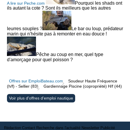
Lieu : Nantes
Pourquoi les shads ont
A lire sur Peche.com
ils autant la cote ? Sont ils meilleurs que les autres
Type : Rassemblement
Alliant festival de jazz et rassemblement d'unités bell
leurres souples ?
Le bar ou loup, prédateur
marin qui n'hésite pas à remonter en eau douce !
RDV de l'Erdre
Pêche au coup en mer, quel type
d'amorçage pour quel poisson ?
Septembre
Vele d'epoca di Imperia
Offres sur EmploiBateau.com
Soudeur Haute Fréquence
Du 2 au 6 septembre 2025
(h/f) - Sellier (83)
Gardiennage Piscine (copropriété) H/f (44)
Lieu : Imperia (Italie)
Voir plus d'offres d'emploi nautique
Type : Régates
Nées en 1986, le Vele d'epoca di Imperia rassemblent la
Rédaction
Contact
Recherche dans l'actualité
Newsletter
Publicité