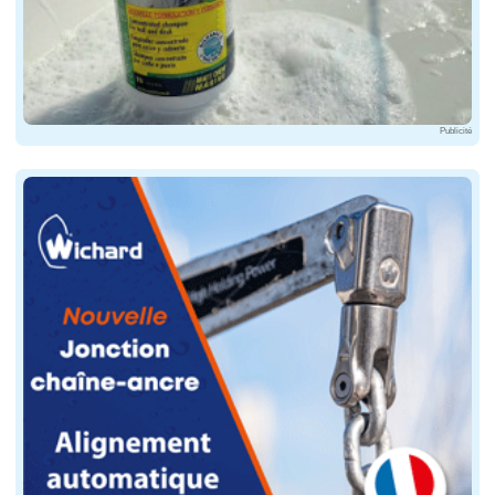
Créé en 2020, Fécamp Grand'Escale accueille dans le p
Régates Napoléon
Du 29 mai au 1er juin 2025
Publicité
Lieu : Ajaccio
Type : Régates
Lancées à la fin des années 2010, les régates Napoléon
Les Voiles d'Antibes
Du 4 au 8 juin 2025
Lieu : Antibes
Type : Régates
Organisées tous les ans depuis 1996 pendant la premiè