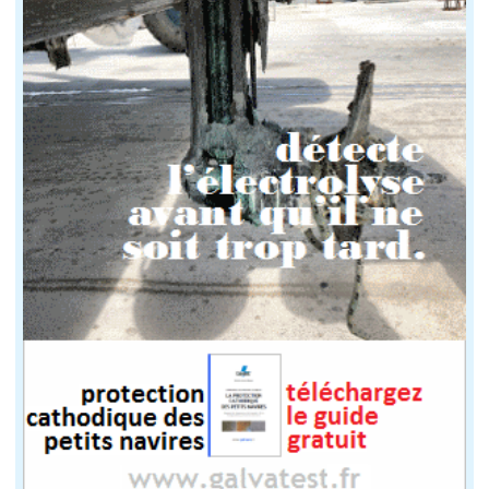
Juin 2025
Lieu : Benodet
Types : Régates
Pendant 3 jours de régates, les voiliers de plaisance 
Cowes Classic Week
Du 30 mai au 2 juin 2025
Lieu : Cowes (UK)
Type : Régates
Au cœur de la Mecque du nautisme qui a vu les courses 
Classic Channel Regatta (ATTENTION, prochaines 