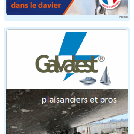
Porquerolle's Classic
Publicité
Du 12 au 15 juin 2025
Lieu : Porquerolles
Type : régates
Inscrite au calendrier officiel de l'Association Franç
Calanques Classiques 2025
Du 14 au 16 juin 2025
Lieu : Marseille
Type : Régates
Organisé par la Nautique de Marseille, a Calanques Cla
Rendez-vous de la Belle Plaisance