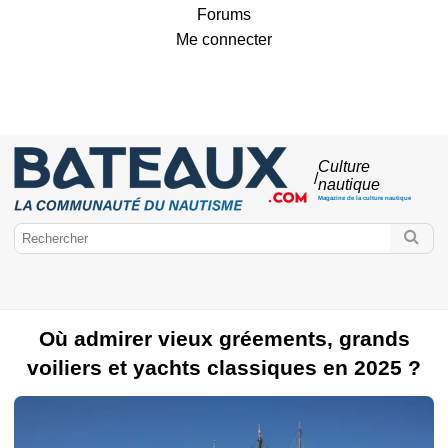
Forums
Me connecter
Culture
/
nautique
Magazine de la culture nautique
Où admirer vieux gréements, grands
Bateaux.com
voiliers et yachts classiques en 2025 ?
Voilier
Classic Boat
Bateaux de légende
Voiliers de luxe
12mJI
15mJI
Trophée Rolex
Voiles du Vieux-Port