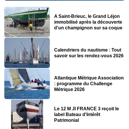
Les Voiles d'Antibes
A Saint-Brieuc, le Grand Léjon
Du 4 au 8 juin 2025
immobilisé après la découverte
d'un champignon sur sa coque
Lieu : Antibes
Type : Régates
Calendriers du nautisme : Tout
savoir sur les rendez-vous 2026
Organisées tous les ans depuis 1996 pendant la premiè
Voiles d'Antibes
Atlantique Métrique Association
: programme du Challenge
Métrique 2026
Juin
Porquerolle's Classic
Le 12 M JI FRANCE 3 reçoit le
label Bateau d'Intérêt
Du 12 au 15 juin 2025
Patrimonial