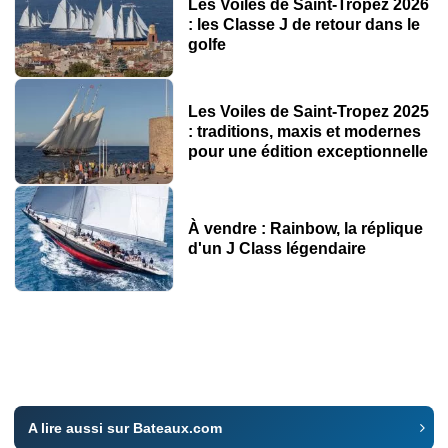
Les Voiles de Saint-Tropez 2026
Lieu : Fécamp
: les Classe J de retour dans le
golfe
Type : Rassemblement
Créé en 2020, Fécamp Grand'Escale accueille dans le p
Les Voiles de Saint-Tropez 2025
: traditions, maxis et modernes
pour une édition exceptionnelle
Fécamp Grand'Escale
Régates Napoléon
À vendre : Rainbow, la réplique
d'un J Class légendaire
Du 29 mai au 1er juin 2025
Lieu : Ajaccio
Type : Régates
Lancées à la fin des années 2010, les régates Napoléon
A lire aussi sur Bateaux.com
Tuiga aux Régates Napoléon