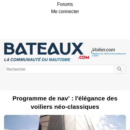
Forums
Me connecter
Voilier
.com
/
Magazine du voilier et de la pratique de
la voile
Programme de nav' : l'élégance des
voiliers néo-classiques
Bateaux.com
Voilier
Marques de voiliers
Monocoques
Classic Boat
Voiliers