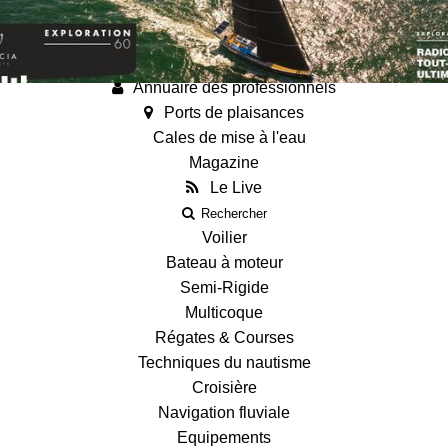
Annonces
Guides
Fiches techniques des bateaux
Annuaire des professionnels
Ports de plaisances
Cales de mise à l'eau
Magazine
Le Live
Rechercher
Voilier
Bateau à moteur
Semi-Rigide
Multicoque
Régates & Courses
Techniques du nautisme
Croisière
Navigation fluviale
Equipements