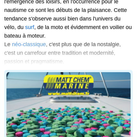
l'émergence des loisirs, en l'occurrence pour le
nautisme ce sont les débuts de la plaisance. Cette
tendance s'observe aussi bien dans l'univers du
vélo, du
surf
, de la moto et évidemment en voilier ou
bateau à moteur.
Le
néo-classique
, c'est plus que de la nostalgie,
c'est un carrefour entre tradition et modernité,
passion et pragmatisme.
Le Solenn 27 du chantier naval Franck Roy
L'élégance comme programme de navigation
Le design pur d'un voilier néo-classique est l'objet de t
La plupart du temps, ce sont des dayboats haut de gamm