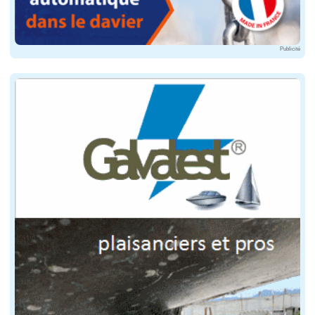
Les quilles sont optimisées et portent mieux leurs les
Publicité
Une offre riche de petites productions
Le marché européen est extrêmement vaste, il concentr
En France, le , fabriqué à La Rochelle, est probableme
Toujours à La Rochelle on trouve la famille des Solen
Les Codes #, de la marque Nantaise Black Pepper, son
Tofinou 8 avec son gennaker gréé sur le bout dehors en carbone
Il faudra aussi s'intéresser à la gamme de Saffier prop
On trouve aussi des croiseurs, même s'ils sont plus rar
Le Elsa 47 de Baltic Yachts, un classique entièrement construit e