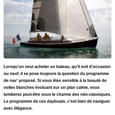
de luxe
Construction amateur
Nouveautés nautiques
Bateaux
de légende
Voile légère
Balisage
Dayboat
Emission Winch
Essai voilier
Grands Voiliers
Hivernage
Manoeuvre
Programme de navigation
Refit
Voilier transportable
Lorsqu'on veut acheter un bateau, qu'il soit d'occasion
ou neuf, il se pose toujours la question du programme
de nav' proposé. Si vous êtes sensible à la beauté de
voiles blanches évoluant sur un plan calme, vous
tomberez peut-être sous le charme des néo-classiques.
Le programme de ces dayboats, c'est bien de naviguer
avec élégance.