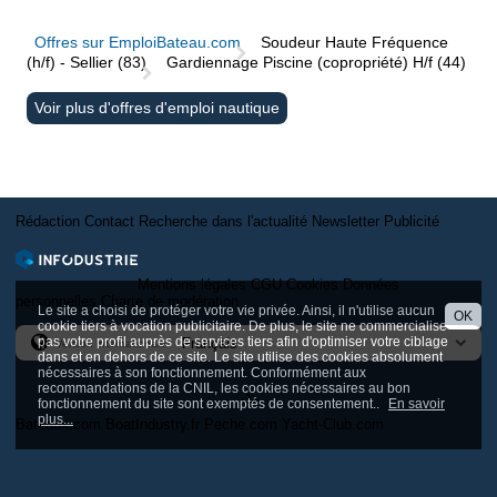
Offres sur EmploiBateau.com
Soudeur Haute Fréquence
(h/f) - Sellier (83)
Gardiennage Piscine (copropriété) H/f (44)
Voir plus d'offres d'emploi nautique
Rédaction
Contact
Recherche dans l'actualité
Newsletter
Publicité
Mentions légales
CGU
Cookies
Données
personnelles
Charte de modération
Le site a choisi de protéger votre vie privée. Ainsi, il n'utilise aucun
OK
cookie tiers à vocation publicitaire. De plus, le site ne commercialise
pas votre profil auprès de services tiers afin d'optimiser votre ciblage
Version internationale
dans et en dehors de ce site. Le site utilise des cookies absolument
nécessaires à son fonctionnement. Conformément aux
recommandations de la CNIL, les cookies nécessaires au bon
fonctionnement du site sont exemptés de consentement..
En savoir
plus...
Bateaux.com
BoatIndustry.fr
Peche.com
Yacht-Club.com