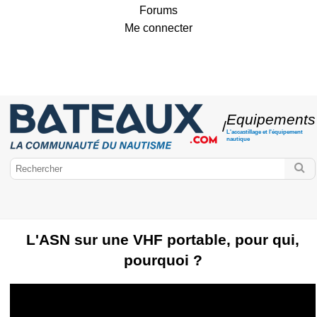
Forums
Me connecter
Equipements
/
L'accastillage et l'équipement
nautique
L'ASN sur une VHF portable, pour qui,
pourquoi ?
Bateaux.com
Equipements
Accastillage
Vêtements marins
Moteurs