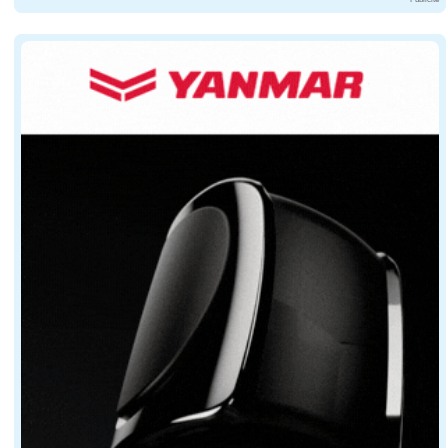
Un MMSI est raccroché à un bateau qui possède une imm
Il ne faut pas se retrouver dans une situation anorma
Un seul MMSI pour 2 VHF ?
Si vous avez déjà à bord une VHF ASN fixe, et que vous
Le MMSI n'est pas (facilement) modifiable volo
Le MMSI ne peut pas être reprogrammé à chaque fois que
La difficulté de changer facilement de MMSI est une vol
Le CRR obligatoire ou non ?
Hors des eaux territoriales, posséder une VHF à bord 