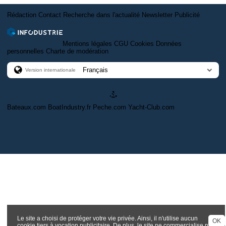
Rédaction
Contact
Recherche dans l'actualité
Newsletter
Publicité
Mentions légales
CGU
Cookies
Données
personnelles
Charte de modération
Version internationale
Bateaux.com
BoatIndustry.fr
Peche.com
Yacht-Club.com
Le site a choisi de protéger votre vie privée. Ainsi, il n'utilise aucun
OK
cookie tiers à vocation publicitaire. De plus, le site ne commercialise pas