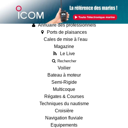
Annonces
Guides
Fiches techniques des bateaux
Annuaire des professionnels
Ports de plaisances
Cales de mise à l'eau
Magazine
Le Live
Rechercher
Voilier
Bateau à moteur
Semi-Rigide
Multicoque
Régates & Courses
Techniques du nautisme
Croisière
Navigation fluviale
Equipements