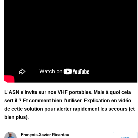
Electronique marine
Applications nautiques
Construction
amateur
Amarre
Ancre
Assurance
Entretien
FlashTide
Gilet de
sauvetage
Grand-voile
Gréement
Lampe frontale
Pare-battage
Sécurité maritime
Shipchandler
L'ASN s'invite sur nos VHF portables. Mais à quoi cela
sert-il ? Et comment bien l'utiliser. Explication en vidéo
de cette solution pour alerter rapidement les secours (et
bien plus).
François-Xavier Ricardou
Suivre