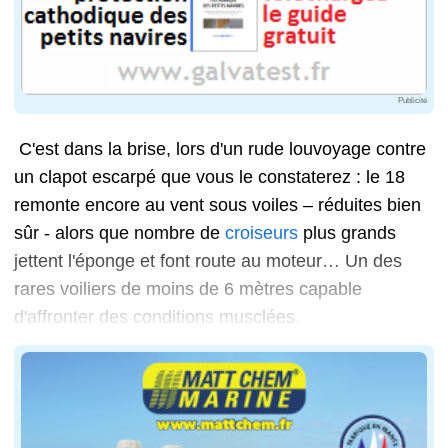
Publicité
C'est dans la brise, lors d'un rude louvoyage contre
un clapot escarpé que vous le constaterez : le 18
remonte encore au vent sous voiles – réduites bien
sûr - alors que nombre de
croiseurs
plus grands
jettent l'éponge et font route au moteur… Un des
rares voiliers de moins de 6 mètres capable
d'affronter des conditions musclées.
Un petit bémol par petit temps. Un peu plus lourd que 
Il a même, avec son cockpit très large, son gréement frac