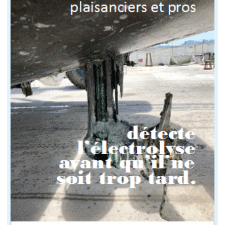
Un peu lourd par petit temps
Vaigrages fragiles
Ne s'échoue pas à plat sans béquilles
Mais que lui manque-t-il ?
Mis à part quelques kilos en trop, il est parfait !
L'équivalent aujourd'hui ?
Le Micro reste populaire en Europe Centrale, mais en 