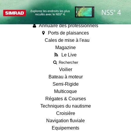
Annonces
Guides
Fiches techniques des bateaux
Annuaire des professionnels
Ports de plaisances
Cales de mise à l'eau
Magazine
Le Live
Rechercher
Voilier
Bateau à moteur
Semi-Rigide
Multicoque
Régates & Courses
Techniques du nautisme
Croisière
Navigation fluviale
Equipements