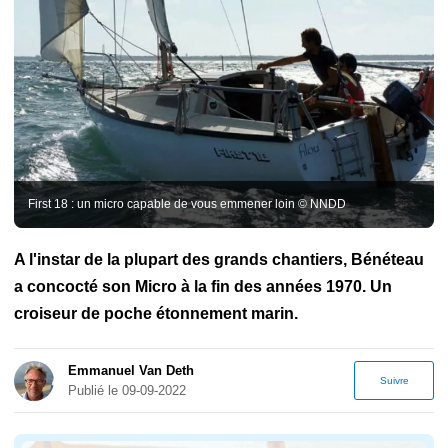
de luxe
Construction amateur
Nouveautés nautiques
Bateaux
de légende
Voile légère
Balisage
Dayboat
Emission Winch
Essai voilier
Grands Voiliers
Hivernage
Manoeuvre
Programme de navigation
Refit
Voilier transportable
First 18 : un micro capable de vous emmener loin © NNDD
A l'instar de la plupart des grands chantiers, Bénéteau
a concocté son Micro à la fin des années 1970. Un
croiseur de poche étonnement marin.
Emmanuel Van Deth
Suivre
Publié le 09-09-2022