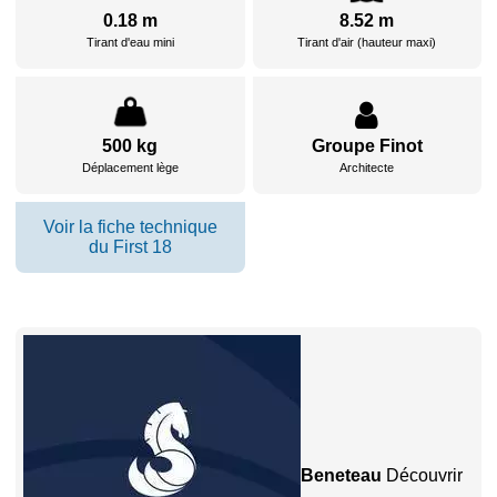
0.18 m
8.52 m
Tirant d'eau mini
Tirant d'air (hauteur maxi)
500 kg
Groupe Finot
Déplacement lège
Architecte
Voir la fiche technique
du First 18
Beneteau
Découvrir