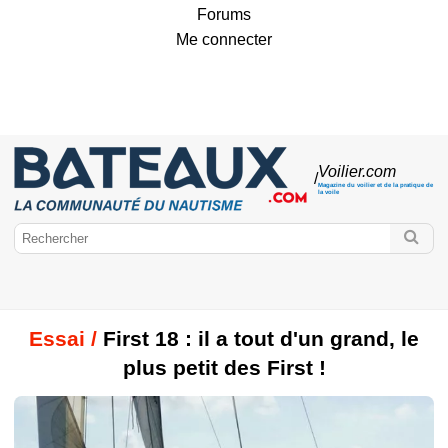
Forums
Me connecter
Voilier
.com
/
Magazine du voilier et de la pratique de
la voile
Essai /
First 18 : il a tout d'un grand, le
plus petit des First !
Bateaux.com
Voilier
Marques de voiliers
Monocoques
Classic Boat
Voiliers