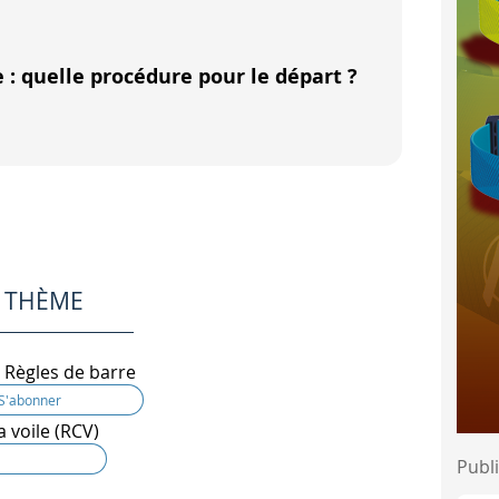
signal préparatoire (P I, Z ou Noir) + signal sonore long. Att
t le top départ !
 : quelle procédure pour le départ ?
lasse + signal sonore court.
l individuel (
pavillon X +1 signal court
) ou un rappel généra
avillons, ne soyez pas inquiet. En général, pour le bon déro
e des extrémités de la ligne de départ - à terre ou en mer. 
E THÈME
procédure de départ à l'aide de pavillons et de signaux so
Règles de barre
 de la procédure de départ peut varier. Le plus souvent, c'e
a voile (RCV)
Publi
e en 8 minutes