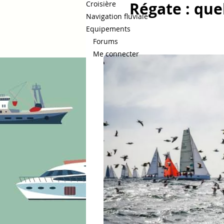
Régate : que
Croisière
Navigation fluviale
Equipements
Forums
Me connecter
Bateaux.com
Régates & Courses
Navigate
Figaro Bénéteau
Transat Café L'
Arkea Ultim Challenge
Voiles d
Arctique
Régates Royales de Ca
Figaro 3
Golden Globe Race
Fastnet
Pro Sailing Tour
Sail