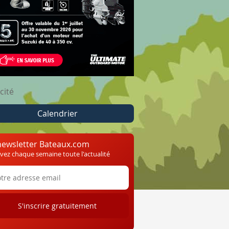
cité
Calendrier
newsletter Bateaux.com
vez chaque semaine toute l'actualité