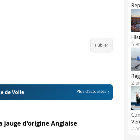
Rep
 procédure de départ, les quatre dernières minutes se déro
st le signal d'avertissement.
ub ou le pavillon de la série (classe Figaro par exemple).
His
 le comité de course peut hisser le Pavillon Y qui signifie qu
5 ar
st le signal préparatoire.
avillon P, I, Z ou Noir + signal sonore court. Le pavillon cho
Rég
2 ar
ourse envoie
le pavillon P
signifiant qu'il faut être sous la
e de Voile
Plus d'actualités
 pavillon I
qui signifie qu'il faut être sous la ligne et ses 
Com
 Z
qui reprend l'obligation du pavillon P et ajoute qu'il ne 
Ven
la jauge d'origine Anglaise
2 ar
é par les "voleurs de ligne", il pourra lancer un départ sous