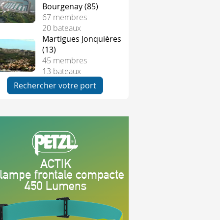
Bourgenay (85)
67 membres
ulent généralement de la même façon. Voyons ensemble la p
20 bateaux
Martigues Jonquières
(13)
45 membres
e le port des gilets de flottabilité est OBLIGATOIRE
13 bateaux
Rechercher votre port
isi donne les indications sur les obligations et les sanctions
 ligne de départ au moment du départ.
prolongements pendant la minute qui précède le départ
faut pas être dans le triangle formé par les extrémités de la
le pavillon noir
, il reprend les mêmes contraintes que le pavi