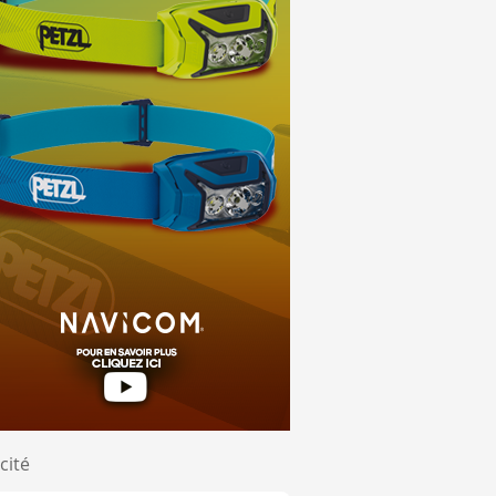
ention un bateau qui coupe la ligne en avance encourt une san
l de la flotte.
ulement de la régate, le comité de course annonce aussi à l
Le pavillon orange indique que la ligne est mouillée. Une bo
nores, conformément aux "Instructions de Course" (IC), docu
st un décompte de 5, 6 ou 8 minutes. Cette procédure est pré
cité