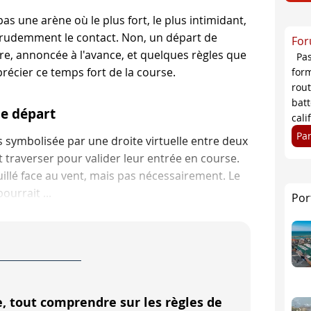
as une arène où le plus fort, le plus intimidant,
 prudemment le contact. Non, un départ de
For
re, annoncée à l'avance, et quelques règles que
Pa
écier ce temps fort de la course.
form
rou
bat
de départ
cali
Pa
s symbolisée par une droite virtuelle entre deux
 traverser pour valider leur entrée en course.
illé face au vent, mais pas nécessairement. Le
urrait ...
Por
vent arrière ou travers.
e des extrémités de la ligne de départ - à terre ou en mer. 
procédure de départ à l'aide de pavillons et de signaux so
, tout comprendre sur les règles de
 de la procédure de départ peut varier. Le plus souvent, c'e