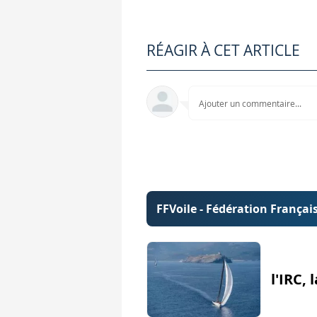
Quelle que soit la durée de la
Départ - 8 minutes : c'e
RÉAGIR À CET ARTICLE
Le comité hisse le pavillon de cl
Durant le signal d'avertissement,
Pavillon Y, gilet de sauvetage obligatoire
Ajouter un commentaire...
Départ - 4 minutes : c'e
Le comité choisira d'arborer un p
Le plus souvent, le comité de c
FFVoile - Fédération Français
Le comité peut aussi envoyer
le
Il peut aussi envoyer l
e pavillon
l'IRC, 
Et enfin si le comité est exaspér