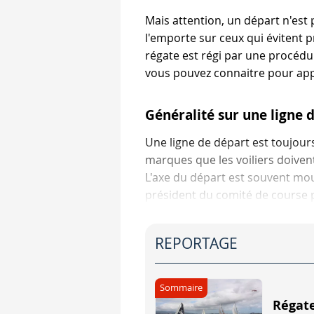
Mais attention, un départ n'est p
l'emporte sur ceux qui évitent
régate est régi par une procédu
vous pouvez connaitre pour appr
Généralité sur une ligne 
Une ligne de départ est toujour
marques que les voiliers doivent
L'axe du départ est souvent mou
président du comité de course po
... décider de donner un départ 
REPORTAGE
Le comité de course symbolise un
Le comité de course déroule la 
Sommaire
Régate
D'une régate à l'autre, la durée