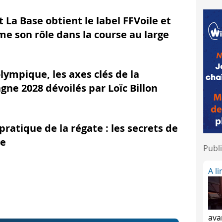
appelle cette phase "La Minute"
t La Base obtient le label FFVoile et
me son rôle dans la course au large
signal préparatoire (P I, Z ou Noir) + signal sonore long. Att
t le top départ !
lasse + signal sonore court.
olympique, les axes clés de la
ne 2028 dévoilés par Loïc Billon
l individuel (
pavillon X +1 signal court
) ou un rappel généra
pratique de la régate : les secrets de
avillons, ne soyez pas inquiet. En général, pour le bon déro
ge
Publi
A l
ava