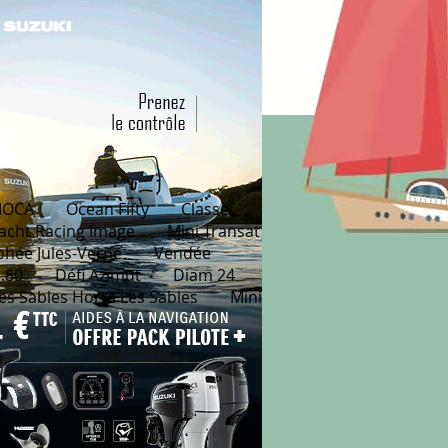
MOCA
Ocean Fifty
Classe
acht Racing Image
Mini Transat
phée Jules-Verne
Vendée
.80
Défi Azimut
Diam 24
es Sables Horta Les Sables
Mini