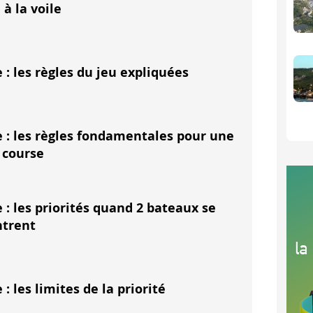
 à la voile
 procédure de départ, les quatre dernières minutes se déro
st le signal d'avertissement.
 : les règles du jeu expliquées
ub ou le pavillon de la série (classe Figaro par exemple).
 le comité de course peut hisser le Pavillon Y qui signifie qu
st le signal préparatoire.
 : les règles fondamentales pour une
 course
avillon P, I, Z ou Noir + signal sonore court. Le pavillon cho
ourse envoie
le pavillon P
signifiant qu'il faut être sous la
 : les priorités quand 2 bateaux se
 pavillon I
qui signifie qu'il faut être sous la ligne et ses 
ntrent
 Z
qui reprend l'obligation du pavillon P et ajoute qu'il ne 
é par les "voleurs de ligne", il pourra lancer un départ sous
 : les limites de la priorité
appelle cette phase "La Minute"