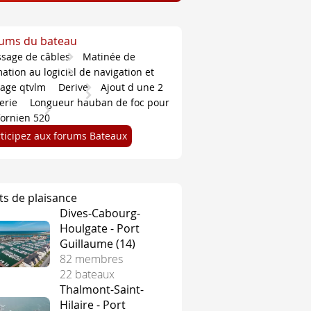
ums du bateau
ssage de câbles
Matinée de
ation au logiciel de navigation et
tage qtvlm
Derive
Ajout d une 2
terie
Longueur hauban de foc pour
fornien 520
rticipez aux forums Bateaux
ts de plaisance
Dives-Cabourg-
Houlgate - Port
Guillaume (14)
Le pavillon orange indique que la ligne est mouillée. Une bo
82 membres
22 bateaux
nores, conformément aux "Instructions de Course" (IC), docu
Thalmont-Saint-
Hilaire - Port
st un décompte de 5, 6 ou 8 minutes. Cette procédure est pré