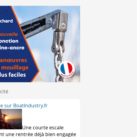
ention un bateau qui coupe la ligne en avance encourt une san
l de la flotte.
ulement de la régate, le comité de course annonce aussi à l
cité
ire sur BoatIndustry.fr
Une courte escale
nt une rentrée déjà bien engagée