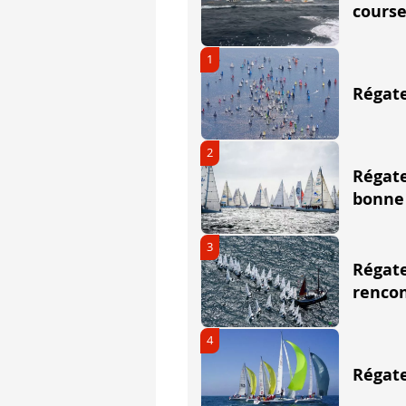
course
Quelle que soit la durée de la
1
Départ - 8 minutes : c'e
Régate
Le comité hisse le pavillon de cl
Durant le signal d'avertissement,
2
Départ - 4 minutes : c'e
Régate
bonne
Le comité choisira d'arborer un p
Le plus souvent, le comité de c
3
Régate
Le comité peut aussi envoyer
le
renco
Il peut aussi envoyer l
e pavillon
Et enfin si le comité est exaspér
4
Régate
Départ - 1 minute. On 