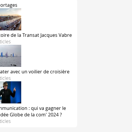
ortages
ulent généralement de la même façon. Voyons ensemble la p
toire de la Transat Jacques Vabre
e le port des gilets de flottabilité est OBLIGATOIRE
ticles
isi donne les indications sur les obligations et les sanctions
ater avec un voilier de croisière
ticles
 ligne de départ au moment du départ.
prolongements pendant la minute qui précède le départ
munication : qui va gagner le
faut pas être dans le triangle formé par les extrémités de la
dée Globe de la com' 2024 ?
ticles
le pavillon noir
, il reprend les mêmes contraintes que le pavi