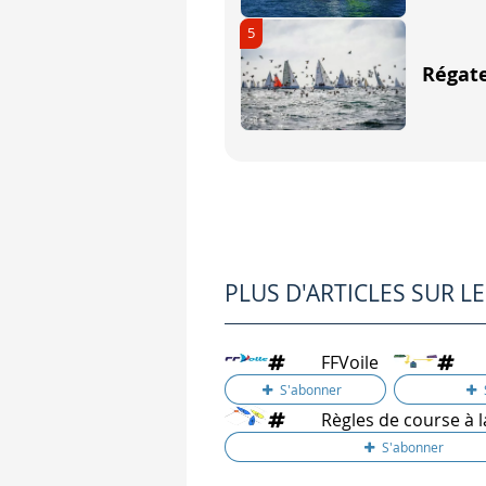
Le comité affale le pavillon de 
5
0 Minute 0 seconde. C'es
Régate
Le comité affale le pavillon de c
Départ + 3 secondes
C'est un éventuel signal de rappe
Si vous n'avez pas vu tous les p
Le comité de course symbolise un
PLUS D'ARTICLES SUR L
Le comité de course déroule la 
FFVoile
La procédure de départ
D'une régate à l'autre, la durée
Règles de course à l
Exemple, d'une procédur