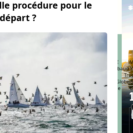
lle procédure pour le
départ ?
urs
Vendée Globe
Jeux Olympiques
ULTIME
I
OR
Solitaire du Figaro
Route du Rhum
Mirabaud Y
e Saint-Tropez
Tour Voile
Coupe de l'America
Tro
nnes
Class J
Class40
Classe Osiris
ClassGlobe 5
Grand Prix Guyader
La Transat AG2R La Mondiale
L
GP
Spi Ouest France
Transat en double