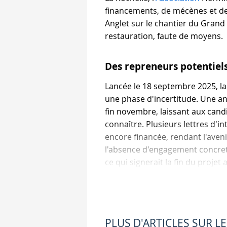
financements, de mécènes et de 
Anglet sur le chantier du Grand
restauration, faute de moyens.
Des repreneurs potentiel
Lancée le 18 septembre 2025, la
une phase d'incertitude. Une a
fin novembre, laissant aux candi
connaître. Plusieurs lettres d'i
encore financée, rendant l'avenir
l'absence d'engagement concret, 
ce qui signerait la fin du projet
©Jd Lamy
Une mobilisation populair
PLUS D'ARTICLES SUR L
Côté public, le soutien ne faibl