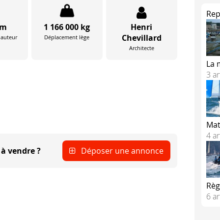
Rep
 m
1 166 000 kg
Henri
Chevillard
(hauteur
Déplacement lège
Architecte
La 
3 ar
Mat
4 ar
à vendre ?
Déposer une annonce
Règ
6 ar