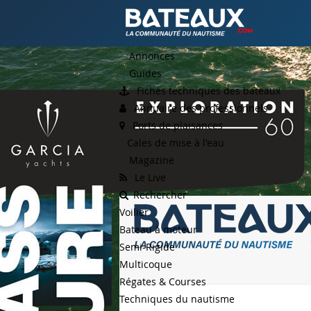
Annonces
Guides
Fiches techniques des bateaux
Annuaire des professionnels
Ports de plaisances
Cales de mise à l'eau
Magazine
Le Live
Rechercher
Voilier
Bateau à moteur
Semi-Rigide
Multicoque
Régates & Courses
Techniques du nautisme