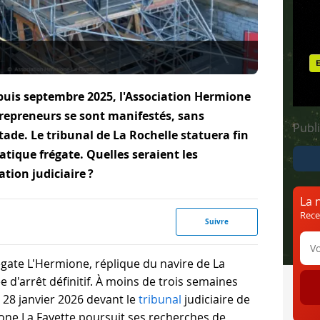
puis septembre 2025, l'Association Hermione
 repreneurs se sont manifestés, sans
Publi
ade. Le tribunal de La Rochelle statuera fin
atique frégate. Quelles seraient les
tion judiciaire ?
La 
Rece
Suivre
égate L'Hermione, réplique du navire de La
 d'arrêt définitif. À moins de trois semaines
 28 janvier 2026 devant le
tribunal
judiciaire de
ne La Fayette poursuit ses recherches de