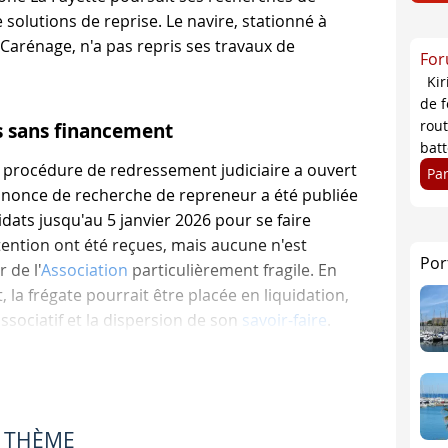
solutions de reprise. Le navire, stationné à
 Carénage, n'a pas repris ses travaux de
For
Kir
de f
rou
s sans financement
batt
 procédure de redressement judiciaire a ouvert
Pa
nnonce de recherche de repreneur a été publiée
dats jusqu'au 5 janvier 2026 pour se faire
ntention ont été reçues, mais aucune n'est
Por
 de l'
Association
particulièrement fragile. En
la frégate pourrait être placée en liquidation,
 associatif et la dispersion de son
savoir-faire
.
e en hausse, mais insuffisante
E THÈME
it pas. En 2025, plus de 430 000 euros de dons ont été collec