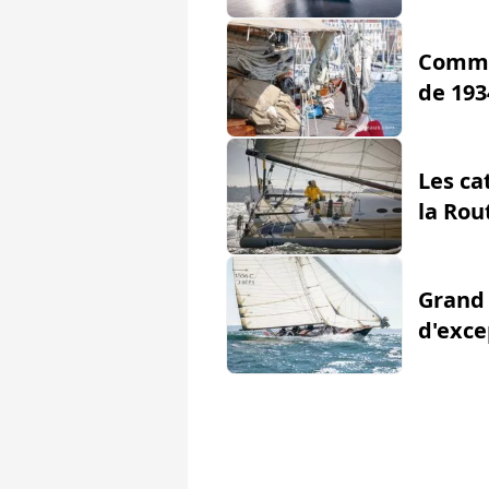
Commen
de 193
Les ca
la Ro
Grand 
d'exce