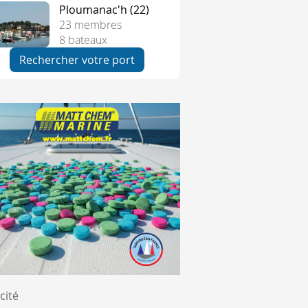
Ploumanac'h (22)
23 membres
rt de Bayonne, à Anglet. Le chantier sera ouvert au public
8 bateaux
moniale du projet et à mobiliser les réseaux locaux autour d
Rechercher votre port
vier, la frégate deviendrait juridiquement un actif à céder. 
 de 25 ans, mais également la perte d'un symbole fort du sa
rt de Bayonne, à Anglet. Le chantier sera ouvert au public
moniale du projet et à mobiliser les réseaux locaux autour d
vier, la frégate deviendrait juridiquement un actif à céder. 
cité
 de 25 ans, mais également la perte d'un symbole fort du sa