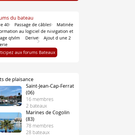
ums du bateau
ie 40
Passage de câbles
Matinée
ormation au logiciel de navigation et
tage qtvlm
Derive
Ajout d une 2
erie
rticipez aux forums Bateaux
ts de plaisance
Saint-Jean-Cap-Ferrat
(06)
16 membres
2 bateaux
Marines de Cogolin
(83)
78 membres
28 bateaux
tés, dont 130 000 euros en fin d'année, soit trois fois plus