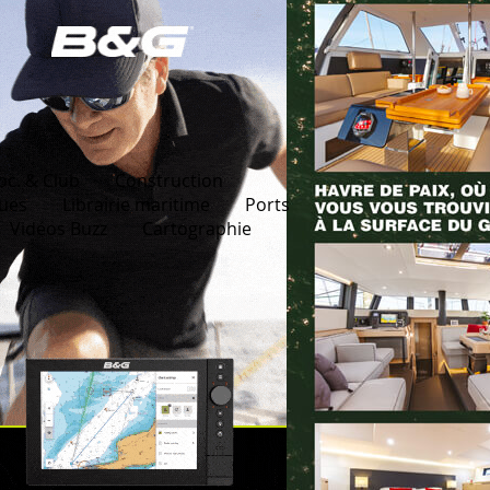
oc. & Club
Construction
ques
Librairie maritime
Ports
Vidéos Buzz
Cartographie