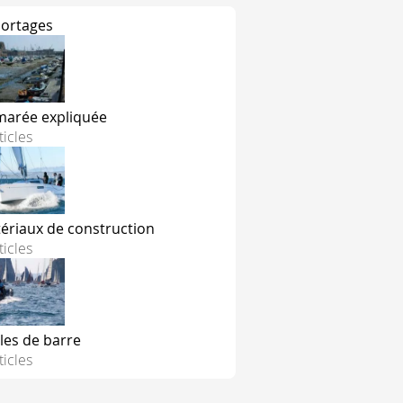
ortages
marée expliquée
ticles
ériaux de construction
ticles
les de barre
ticles