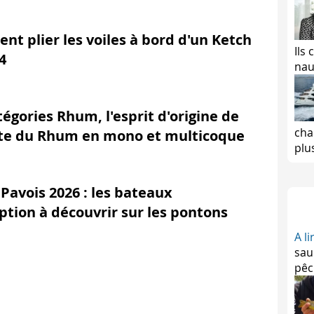
t plier les voiles à bord d'un Ketch
Ils
4
nau
tégories Rhum, l'esprit d'origine de
cha
ute du Rhum en mono et multicoque
plu
Pavois 2026 : les bateaux
ption à découvrir sur les pontons
A l
sau
pêc