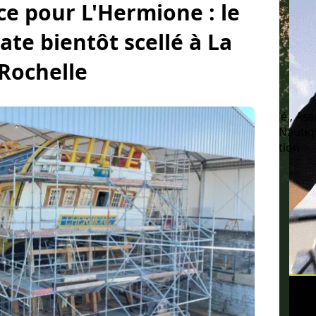
e pour L'Hermione : le
gate bientôt scellé à La
Rochelle
intérieur
Météo Marine
Permis bateau
Fédé., Ass
onale
SNSM
Fêtes maritimes Brest
Salons Nauti
des lecteurs
Environnement
Emploi et Formation
Phare