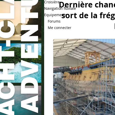
Dernière chanc
Croisière
Navigation fluviale
sort de la fré
Equipements
Forums
Me connecter
Bateaux.com
Culture nautique
Plan d'eau 
amateur
FFVoile
Marine Nati
& Marinas
Pratique
Courrier 
Histoire maritime
Mal de mer