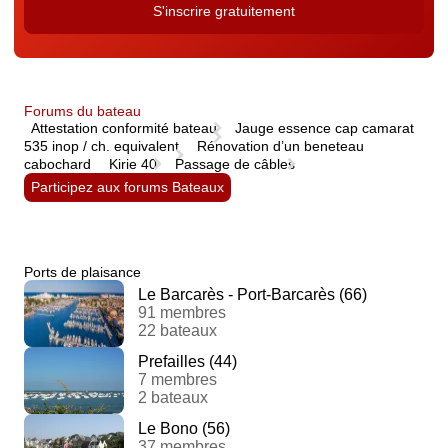
Forums du bateau
Attestation conformité bateau
Jauge essence cap camarat
535 inop / ch. equivalent
Rénovation d’un beneteau
cabochard
Kirie 40
Passage de câbles
Participez aux forums Bateaux
Ports de plaisance
Le Barcarès - Port-Barcarès (66)
91 membres
22 bateaux
Prefailles (44)
7 membres
2 bateaux
Le Bono (56)
37 membres