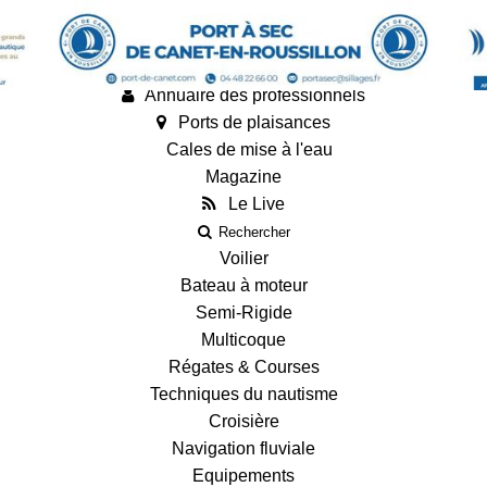
Annonces
Guides
Fiches techniques des bateaux
Annuaire des professionnels
Ports de plaisances
Cales de mise à l'eau
Magazine
Le Live
Rechercher
Voilier
Bateau à moteur
Semi-Rigide
Multicoque
Régates & Courses
Techniques du nautisme
Croisière
Navigation fluviale
Equipements