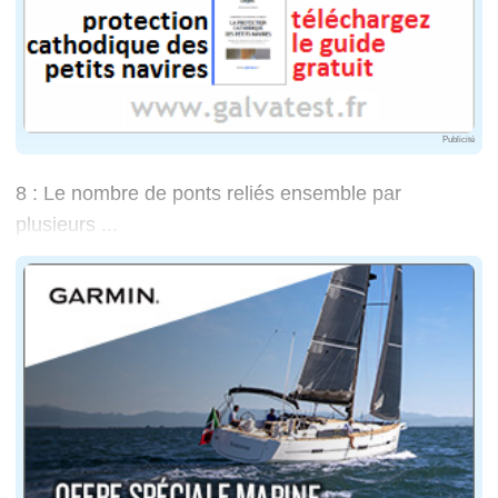
Publicité
8 : Le nombre de ponts reliés ensemble par
plusieurs ...
... ascenseurs et escaliers en colimaçon flottants
4
: C'est le nombre de moteurs. Le sailing Yacht A disp
16 /21 noeuds
: Ce sont les vitesses du Sailing Yacht
5 320 mn
: Son autonomie
2
: C'est le nombre d'années de construction du Sailin