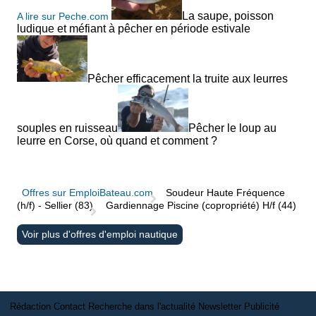
La saupe, poisson
A lire sur Peche.com
ludique et méfiant à pêcher en période estivale
Pêcher efficacement la truite aux leurres
souples en ruisseau
Pêcher le loup au
leurre en Corse, où quand et comment ?
Offres sur EmploiBateau.com
Soudeur Haute Fréquence
(h/f) - Sellier (83)
Gardiennage Piscine (copropriété) H/f (44)
Voir plus d'offres d'emploi nautique
Rédaction
Contact
Recherche dans l'actualité
Newsletter
Publicité