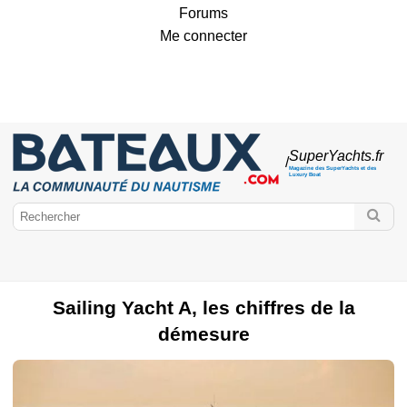
Forums
Me connecter
SuperYachts
.fr
/
Magazine des SuperYachts et des
Luxury Boat
Sailing Yacht A, les chiffres de la
démesure
Bateaux.com
Super Yachts
Voiliers de luxe
Yachts de luxe
Concept Boat