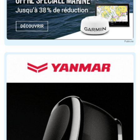
Le bateau a été livré début 2017 par l'équipe du proje
417 millions €
: C'est son prix d'achat.
15,3 millions
: C'est la somme réclamée par Nobiskrug p
Publicité
4
: C'est le nombre de moteurs. Le sailing Yacht A disp
16 /21 noeuds
: Ce sont les vitesses du Sailing Yacht
5 320 mn
: Son autonomie
2
: C'est le nombre d'années de construction du Sailin
Le bateau a été livré début 2017 par l'équipe du proje
417 millions €
: C'est son prix d'achat.
15,3 millions
: C'est la somme réclamée par Nobiskrug p