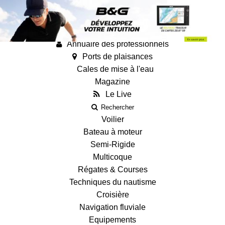
Annonces
Guides
Fiches techniques des bateaux
Annuaire des professionnels
Ports de plaisances
Cales de mise à l'eau
Magazine
Le Live
Rechercher
Voilier
Bateau à moteur
Semi-Rigide
Multicoque
Régates & Courses
Techniques du nautisme
Croisière
Navigation fluviale
Equipements