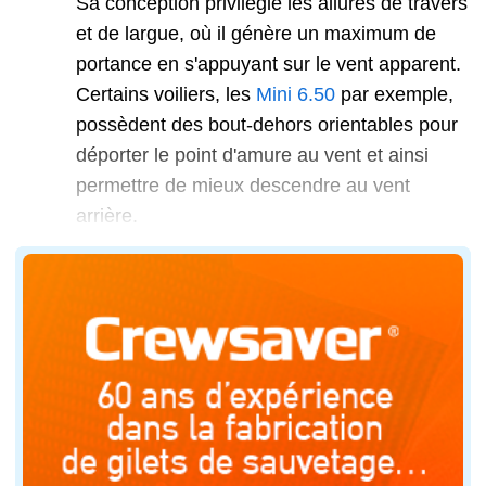
Sa conception privilégie les allures de travers
et de largue, où il génère un maximum de
portance en s'appuyant sur le vent apparent.
Certains voiliers, les
Mini 6.50
par exemple,
possèdent des bout-dehors orientables pour
déporter le point d'amure au vent et ainsi
permettre de mieux descendre au vent
arrière.
Le spi symétrique, un atout technique pour la r
Le spi symétrique permet un contrôle optimal des angle
Cependant, son installation demande une certaine tech
À l'inverse, le spi asymétrique séduit par sa facilité 