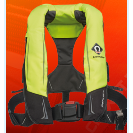
Il est plus simple à manier, notamment pour les équipag
Le choix entre un spi symétrique et un spi asymétrique
Le spi symétrique convient particulièrement aux voilier
Avant de hisser le spi, il est essentiel de vérifier qu
Pour le spi symétrique, l'empannage, et le réglage du t
Cependant, son installation demande une certaine tech
Le spi asymétrique, une voile plus facile pour la
À l'inverse, le spi asymétrique séduit par sa facilité 
Il est plus simple à manier, notamment pour les équipag