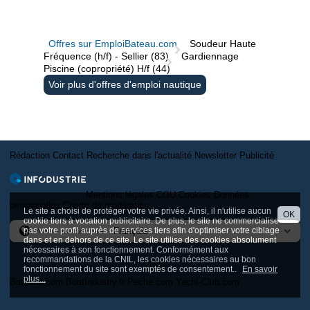
Offres sur EmploiBateau.com
Soudeur Haute
Fréquence (h/f) - Sellier (83)
Gardiennage
Piscine (copropriété) H/f (44)
Voir plus d'offres d'emploi nautique
Rédaction
Contact
Recherche dans l'actualité
Newsletter
Publicité
Mentions légales
CGU
Cookies
Données
personnelles
Charte de modération
Le site a choisi de protéger votre vie privée. Ainsi, il n'utilise aucun
OK
cookie tiers à vocation publicitaire. De plus, le site ne commercialise
pas votre profil auprès de services tiers afin d'optimiser votre ciblage
Version internationale
dans et en dehors de ce site. Le site utilise des cookies absolument
nécessaires à son fonctionnement. Conformément aux
recommandations de la CNIL, les cookies nécessaires au bon
fonctionnement du site sont exemptés de consentement..
En savoir
plus...
Bateaux.com
BoatIndustry.fr
Peche.com
Yacht-Club.com