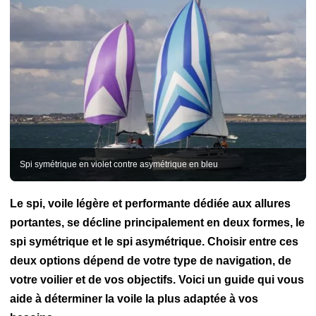
Techniques du nautisme
Construction amateur
Vous avez une
minute ?
Amarre
Apprendre la navigation
Balisage
Batterie
Cartographie
Entretien
GPS
Gréement
Horaires des marées
Manoeuvre
Matelotage
Médical
Noeud marin
Permis bateau
Réglage de voile
Réglementation maritime
Règles de barre
Règles de priorités
Spi symétrique en violet contre asymétrique en bleu
Le spi, voile légère et performante dédiée aux allures
portantes, se décline principalement en deux formes, le
spi symétrique et le spi asymétrique. Choisir entre ces
deux options dépend de votre type de navigation, de
votre voilier et de vos objectifs. Voici un guide qui vous
aide à déterminer la voile la plus adaptée à vos