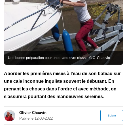
Techniques du nautisme
Construction amateur
Vous avez une
minute ?
Amarre
Apprendre la navigation
Balisage
Batterie
Cartographie
Entretien
GPS
Gréement
Horaires des marées
Manoeuvre
Matelotage
Médical
Noeud marin
Permis bateau
Réglage de voile
Réglementation maritime
Règles de barre
Règles de priorités
Une bonne préparation pour une manœuvre réussie © O. Chauvin
Aborder les premières mises à l'eau de son bateau sur
une cale inconnue inquiète souvent le débutant. En
prenant les choses dans l'ordre et avec méthode, on
s'assurera pourtant des manoeuvres sereines.
Olivier Chauvin
Suivre
Publié le 12-08-2022