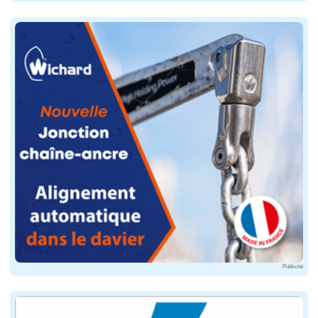
Les petits voiliers sont plus faciles à mâter et 
Dé-sanglez le bateau et retirez la plaque feux, 
N'oubliez pas les feux !
Selon la configuration des lieux, il est souvent p
Il est parfois plus pratique de charger le bateau à terre
Préparez des pare-battage, une pagaie, des ama
Raccordez la nourrice, ouvrez le robinet de carb
Remontez vos bas de pantalon et chaussez des 
Publicité
Les précautions durant la manoeuvre de mise à
Reculez sur la cale en évitant d'immerger plus q