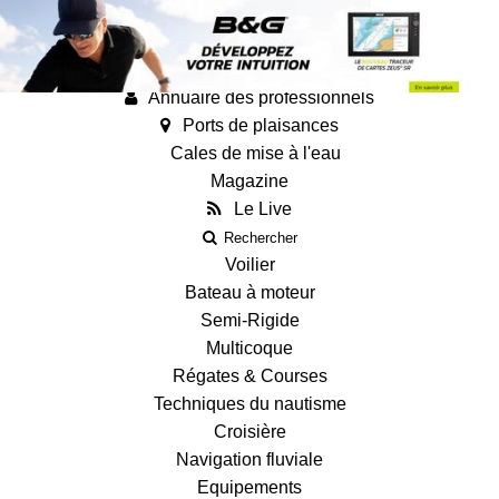
Annonces
Guides
Fiches techniques des bateaux
Annuaire des professionnels
Ports de plaisances
Cales de mise à l'eau
Magazine
Le Live
Rechercher
Voilier
Bateau à moteur
Semi-Rigide
Multicoque
Régates & Courses
Techniques du nautisme
Croisière
Navigation fluviale
Equipements