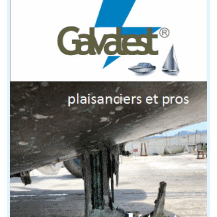
Evitez d'immerger les moyeux
Commencez à dérouler le câble du treuil. L'équi
Il démarre le moteur tant que l'avant du batea
Au moment où le nez du bateau va quitter le der
Le préposé au treuil détache le crochet et le ba
Une fois au ponton, il ne reste qu'à libérer la cale