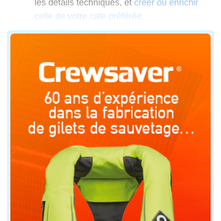
les détails techniques, et
créer ou enrichir
celle de votre cale préférée
.
La vue satellite, une aide précieuse
Consultez les horaires de marée. Mieux vaut pr
Sur place, faites un tour à pied. Repérez si la b
Posez-vous sur le parking afin de préparer le b
Les petits voiliers sont plus faciles à mâter et 
Dé-sanglez le bateau et retirez la plaque feux, 
Selon la configuration des lieux, il est souvent p
Préparez des pare-battage, une pagaie, des ama
Raccordez la nourrice, ouvrez le robinet de carb