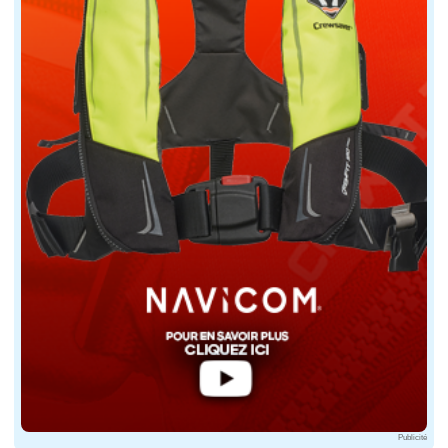
Remontez vos bas de pantalon et chaussez des 
Reculez sur la cale en évitant d'immerger plus q
Commencez à dérouler le câble du treuil. L'équi
Il démarre le moteur tant que l'avant du batea
Au moment où le nez du bateau va quitter le der
Le préposé au treuil détache le crochet et le ba
Se préparer avant d'aller sur la cale
Posez-vous sur le parking afin de préparer le b
Préparez le bateau avant de vous engager sur la cale
Publicité