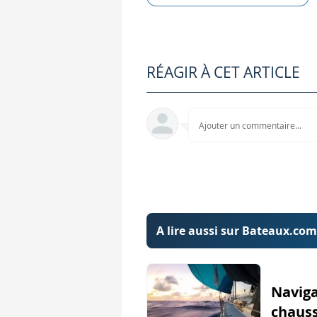
On pensera à la ranger 
On peut partiellement sortir la chausse
Comment gréer la chausse
RÉAGIR À CET ARTICLE
La plupart du temps, on 
À la manière d'un spi cla
Ajouter un commentaire...
On commence par frapper 
Le point de drisse peut être une sangle 
Paré à hisser ?
Un équipier à la drisse e
A lire aussi sur Bateaux.com
Il faut s'assurer que la
Il faut guider la chaussette sans pour aut
Naviga
Une dernière vérification
chauss