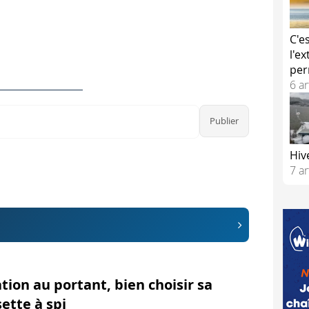
dans son sac en accordéon en suivant la bande de couleur.
tte pour frapper les manœuvres.
C'e
l'e
tte ?
per
6 ar
se contentera de sortir partiellement la chaussette de son s
ssique, on grée la chaussette pour l'envoyer sous le vent de
le point de drisse sur la chaussette. Si tout semble compliq
ou un anneau.
Hiv
7 ar
st chargé de hisser le spi. Tandis qu'un second, sur la plage
 chaussette ne fait pas de torsade sur elle-même. La chauss
ant la retenir.
tion au portant, bien choisir sa
ette à spi