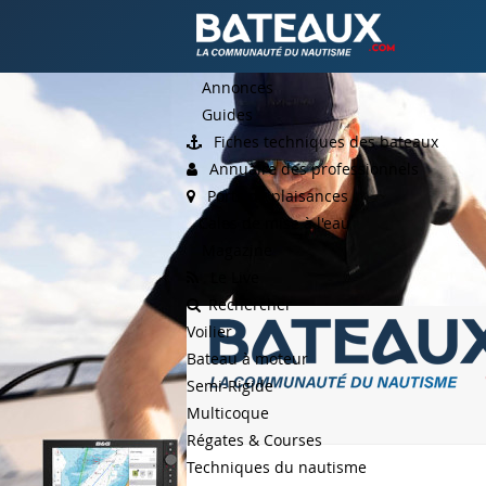
Annonces
Guides
Fiches techniques des bateaux
Annuaire des professionnels
Ports de plaisances
Cales de mise à l'eau
Magazine
Le Live
Rechercher
Voilier
Bateau à moteur
Semi-Rigide
Multicoque
Régates & Courses
Techniques du nautisme