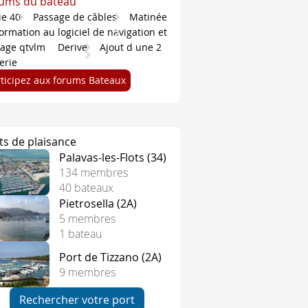
ums du bateau
ie 40
Passage de câbles
Matinée
ormation au logiciel de navigation et
tage qtvlm
Derive
Ajout d une 2
erie
rticipez aux forums Bateaux
ts de plaisance
Palavas-les-Flots (34)
134 membres
40 bateaux
Pietrosella (2A)
5 membres
1 bateau
Port de Tizzano (2A)
9 membres
Rechercher votre port