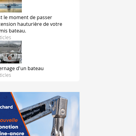
st le moment de passer
xtension hauturière de votre
mis bateau.
ticles
ac pour frapper les manœuvres de drisse et d'écoutes (et le
 préférence. Avec un peu plus d'expérience, on peut aussi env
ué et que les doutes vous assaillent, vous pouvez installer 
ernage d'un bateau
ticles
 avant, guide la chaussette. Il va ainsi éviter que la chauss
ette doit disposer d'une bande de couleur permettant de visu