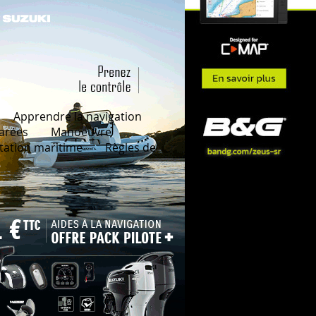
Apprendre la navigation
arées
Manoeuvre
ation maritime
Règles de