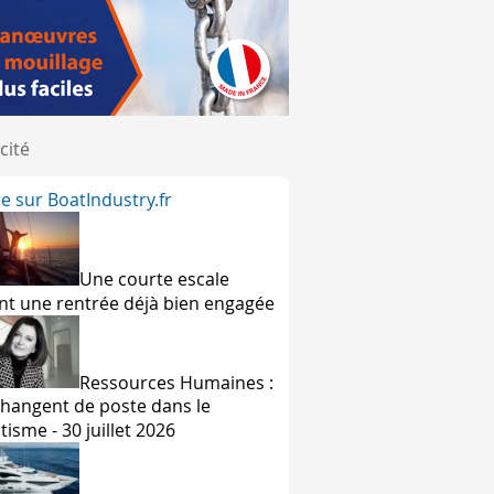
avant la maintient baissée à l'aide du va-et-vient pendant qu
cité
ntrôle.
ire sur BoatIndustry.fr
lacer le bateau au grand largue, à 140/145° du vent. Ainsi, le
Une courte escale
nt une rentrée déjà bien engagée
e en retroussant la chaussette à l'aide du bout de va-et-vien
 le haut.
Ressources Humaines :
-et-vient.
 changent de poste dans le
tisme - 30 juillet 2026
 pied de mât.