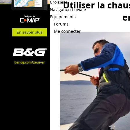
Utiliser la cha
Croisière
Navigation fluviale
e
Equipements
Forums
Me connecter
Bateaux.com
Techniques du nautisme
Con
Balisage
Batterie
Cartograp
Matelotage
Médical
Noeud 
barre
Règles de priorités