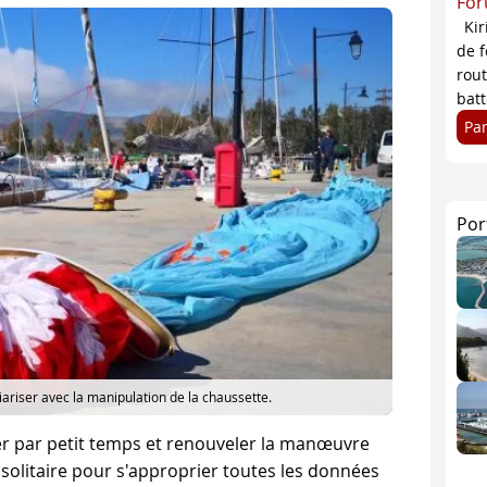
For
Kir
de f
rou
batt
Pa
Por
liariser avec la manipulation de la chaussette.
 mer par petit temps et renouveler la manœuvre
 solitaire pour s'approprier toutes les données