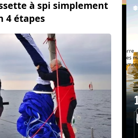
ussette à spi simplement
n 4 étapes
struction amateur
Vous avez une minute ?
Amarre
hie
Entretien
GPS
Gréement
Horaires des m
marin
Permis bateau
Réglage de voile
Réglement